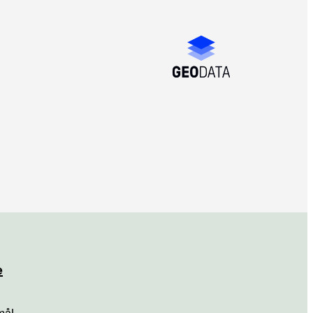
e
mål