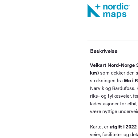
Beskrivelse
Veikart Nord-Norge 
km)
som dekker den sø
strekningen fra
Mo i R
Narvik og Bardufoss. Ka
riks- og fylkesveier, f
ladestasjoner for elbi
være nyttige underveis
Kartet er
utgitt i 2022
veier, fasiliteter og de