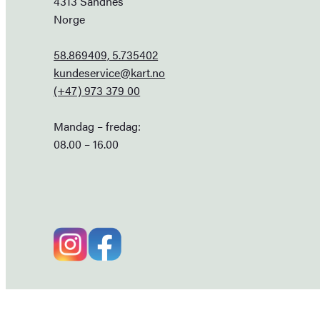
4313 Sandnes
Norge
58.869409, 5.735402
kundeservice@kart.no
(+47) 973 379 00
Mandag – fredag:
08.00 – 16.00