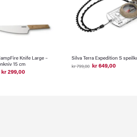
ampFire Knife Large –
Silva Terra Expedition S spei
enkniv 15 cm
kr
649,00
kr
799,00
Opprinnelig
Nåværende
kr
299,00
pris
pris
elig
nde
var:
er:
kr 799,00.
kr 649,00.
0.
0.