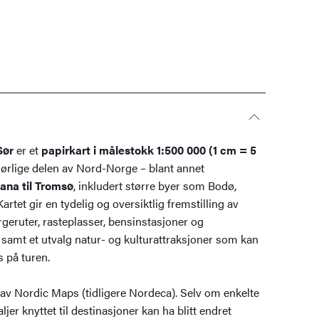
Sør
er et
papirkart i målestokk 1:500 000 (1 cm = 5
rlige delen av Nord-Norge – blant annet
ana til Tromsø
, inkludert større byer som Bodø,
rtet gir en tydelig og oversiktlig fremstilling av
ergeruter, rasteplasser, bensinstasjoner og
l, samt et utvalg natur- og kulturattraksjoner som kan
 på turen.
av Nordic Maps (tidligere Nordeca). Selv om enkelte
taljer knyttet til destinasjoner kan ha blitt endret