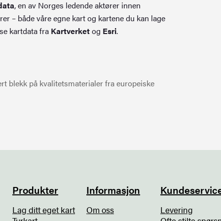
data
, en av Norges ledende aktører innen
rer – både våre egne kart og kartene du kan lage
se kartdata fra
Kartverket
og
Esri
.
t blekk på kvalitetsmaterialer fra europeiske
Produkter
Informasjon
Kundeservic
Lag ditt eget kart
Om oss
Levering
Turkart
Ofte stilte spørs