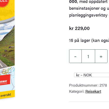
000
, med oppdatert v
bensinstasjoner og u
planleggingsverktøy o
kr
229,00
15 på lager (kan også
–
+
Veikart
Nord-
Norge
kr – NOK
Sør
Produktnummer:
2178
antall
Kategori:
Reisekart