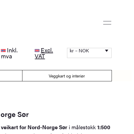
Inkl.
Excl.
kr – NOK
mva
VAT
Veggkart og interiør
Norge Sør
t
veikart for Nord-Norge Sør
i målestokk
1:500