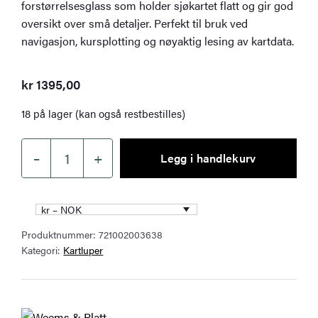
forstørrelsesglass som holder sjøkartet flatt og gir god
oversikt over små detaljer. Perfekt til bruk ved
navigasjon, kursplotting og nøyaktig lesing av kartdata.
kr
1395,00
18 på lager (kan også restbestilles)
–
+
Legg i handlekurv
Weems
&
Plath
kr – NOK
Kartvekt
Produktnummer:
721002003638
med
Kategori:
Kartluper
forstørrelsesglass
antall