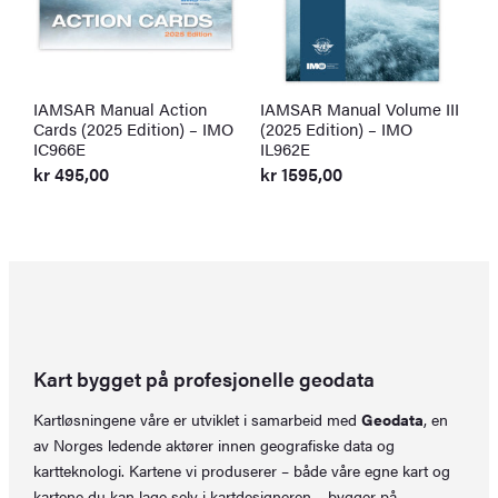
IAMSAR Manual Action
IAMSAR Manual Volume III
I
Cards (2025 Edition) – IMO
(2025 Edition) – IMO
S
IC966E
IL962E
I
kr
495,00
kr
1595,00
k
Kart bygget på profesjonelle geodata
Kartløsningene våre er utviklet i samarbeid med
Geodata
, en
av Norges ledende aktører innen geografiske data og
kartteknologi. Kartene vi produserer – både våre egne kart og
kartene du kan lage selv i
kartdesigneren
– bygger på