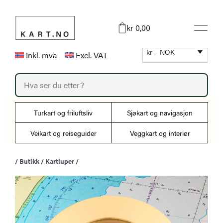
Hopp
til
kr 0,00
innhold
kr – NOK
Inkl. mva
Excl. VAT
P
r
o
d
u
Turkart og friluftsliv
Sjøkart og navigasjon
c
t
s
Veikart og reiseguider
Veggkart og interiør
s
e
a
/
Butikk
/
Kartluper
/
r
c
h