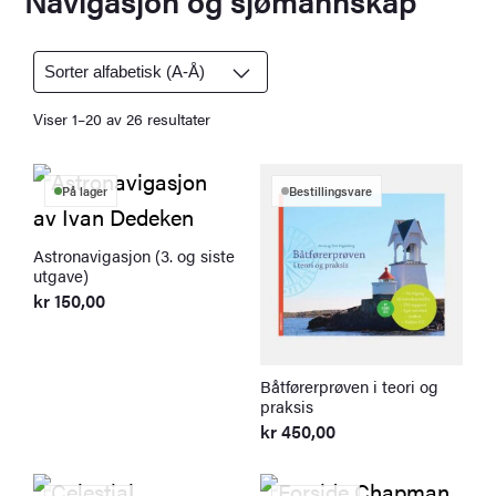
c
h
Viser 1–20 av 26 resultater
På lager
Bestillingsvare
Astronavigasjon (3. og siste
utgave)
kr
150,00
Båtførerprøven i teori og
praksis
kr
450,00