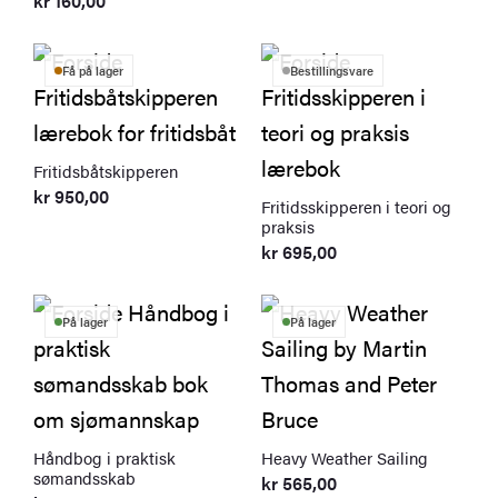
kr
160,00
Få på lager
Bestillingsvare
Fritidsbåtskipperen
kr
950,00
Fritidsskipperen i teori og
praksis
kr
695,00
På lager
På lager
Håndbog i praktisk
Heavy Weather Sailing
sømandsskab
kr
565,00