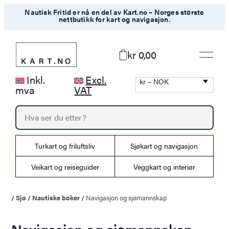
Hopp
Nautisk Fritid er nå en del av Kart.no – Norges største
nettbutikk for kart og navigasjon.
til
innhold
kr 0,00
Inkl.
Excl.
kr – NOK
mva
VAT
P
r
o
d
Turkart og friluftsliv
Sjøkart og navigasjon
u
c
Veikart og reiseguider
Veggkart og interiør
t
s
s
/
Sjø
/
Nautiske bøker
/
Navigasjon og sjømannskap
e
a
r
Navigasjon og sjømannskap