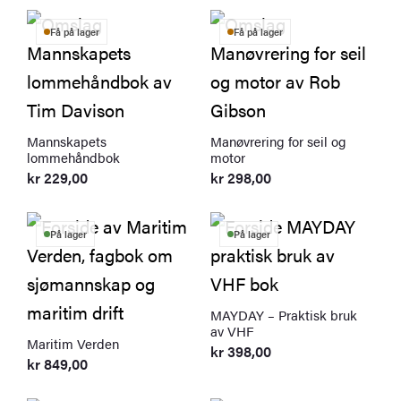
Få på lager
Få på lager
Mannskapets
Manøvrering for seil og
lommehåndbok
motor
kr
229,00
kr
298,00
På lager
På lager
MAYDAY – Praktisk bruk
av VHF
Maritim Verden
kr
398,00
kr
849,00