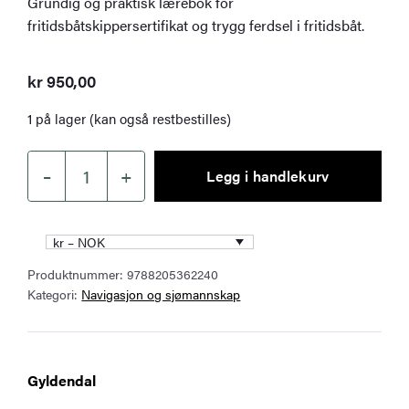
Grundig og praktisk lærebok for
fritidsbåtskippersertifikat og trygg ferdsel i fritidsbåt.
kr
950,00
1 på lager (kan også restbestilles)
–
+
Legg i handlekurv
Fritidsbåtskipperen
antall
kr – NOK
Produktnummer:
9788205362240
Kategori:
Navigasjon og sjømannskap
Gyldendal