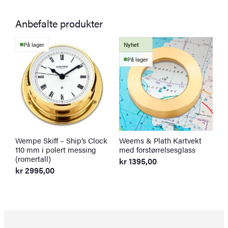
Anbefalte produkter
På lager
Nyhet
På lager
Wempe Skiff – Ship’s Clock
Weems & Plath Kartvekt
S
110 mm i polert messing
med forstørrelsesglass
m
(romertall)
kr
1395,00
k
kr
2995,00