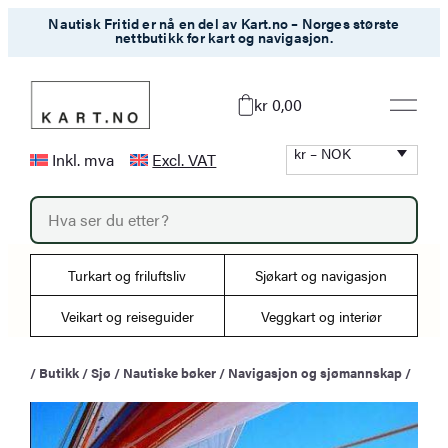
Hopp
Nautisk Fritid er nå en del av Kart.no – Norges største
nettbutikk for kart og navigasjon.
til
innhold
kr 0,00
kr – NOK
Inkl. mva
Excl. VAT
P
r
o
d
u
Turkart og friluftsliv
Sjøkart og navigasjon
c
t
s
Veikart og reiseguider
Veggkart og interiør
s
e
a
/
Butikk
/
Sjø
/
Nautiske bøker
/
Navigasjon og sjømannskap
/
r
c
h