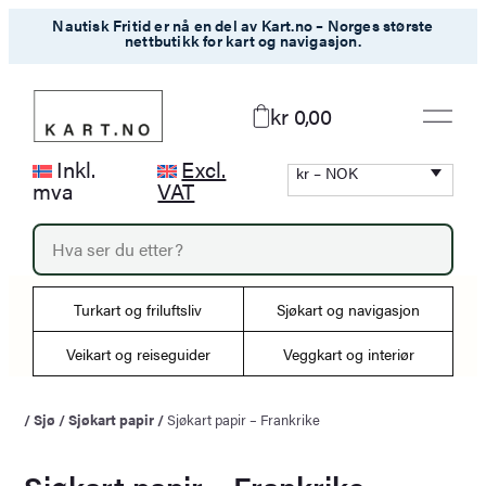
Hopp
Nautisk Fritid er nå en del av Kart.no – Norges største
nettbutikk for kart og navigasjon.
til
innhold
kr 0,00
Inkl.
Excl.
kr – NOK
mva
VAT
P
r
o
d
Turkart og friluftsliv
Sjøkart og navigasjon
u
c
Veikart og reiseguider
Veggkart og interiør
t
s
s
/
Sjø
/
Sjøkart papir
/
Sjøkart papir – Frankrike
e
a
r
Sjøkart papir – Frankrike