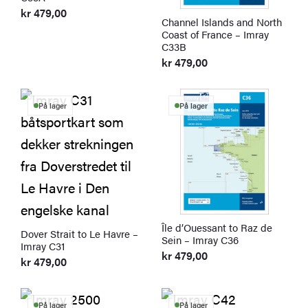
kr
479,00
Channel Islands and North
Coast of France – Imray
C33B
kr
479,00
På lager
På lager
Île d’Ouessant to Raz de
Dover Strait to Le Havre –
Sein – Imray C36
Imray C31
kr
479,00
kr
479,00
På lager
På lager