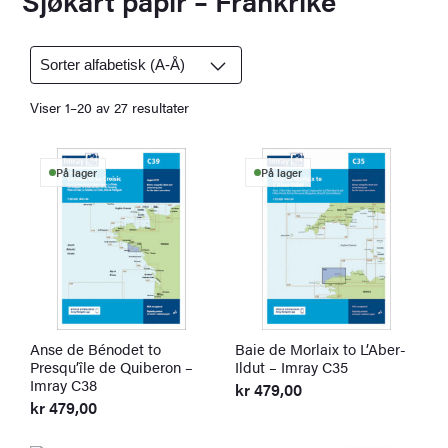
c
h
Viser 1–20 av 27 resultater
På lager
På lager
Anse de Bénodet to
Baie de Morlaix to L’Aber-
Presqu’île de Quiberon –
Ildut – Imray C35
Imray C38
kr
479,00
kr
479,00