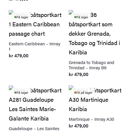
På lager
På lager
Eastern Caribbean – Imray
1
kr
479,00
Grenada to Tobago and
Trinidad – Imray B6
kr
479,00
På lager
Få på lager
Martinique – Imray A30
kr
479,00
Guadeloupe – Les Saintes