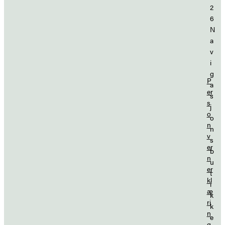
2
6
N
a
v
i
g
P
a
er
s
s
j
o
o
n
n
v
s
er
b
n
u
er
t
kl
i
æ
k
ri
k
n
e
g