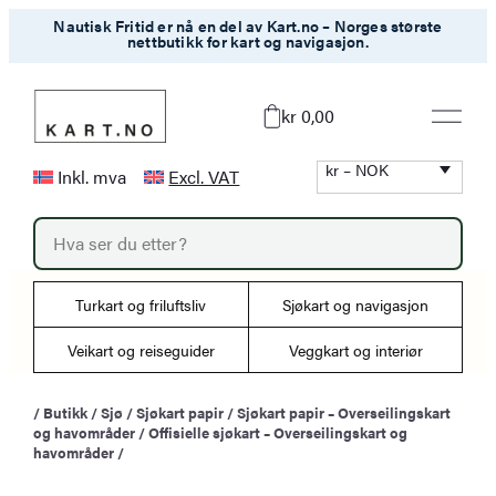
Hopp
Nautisk Fritid er nå en del av Kart.no – Norges største
nettbutikk for kart og navigasjon.
til
innhold
kr 0,00
kr – NOK
Inkl. mva
Excl. VAT
P
r
o
d
u
Turkart og friluftsliv
Sjøkart og navigasjon
c
t
s
Veikart og reiseguider
Veggkart og interiør
s
e
a
/
Butikk
/
Sjø
/
Sjøkart papir
/
Sjøkart papir – Overseilingskart
r
og havområder
/
Offisielle sjøkart – Overseilingskart og
c
h
havområder
/