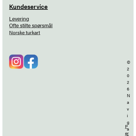
Kundeservice
Levering
Ofte stilte spørsmål
Norske turkart
©
2
0
2
6
N
a
v
i
g
P
a
er
s