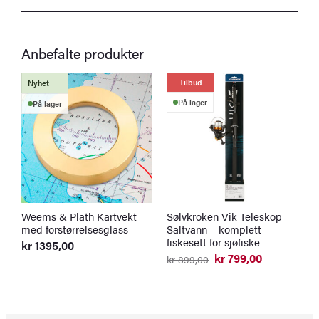
Anbefalte produkter
Tilbud
Nyhet
På lager
På lager
Weems & Plath Kartvekt
Sølvkroken Vik Teleskop
S
med forstørrelsesglass
Saltvann – komplett
m
fiskesett for sjøfiske
kr
1395,00
k
kr
799,00
kr
899,00
Opprinnelig
Nåværende
pris
pris
var:
er:
kr 899,00.
kr 799,00.