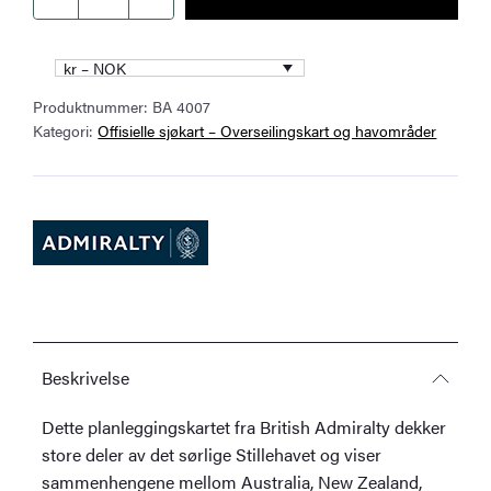
British
Admiralty
Chart
kr – NOK
4007
Produktnummer:
BA 4007
–
Kategori:
Offisielle sjøkart – Overseilingskart og havområder
South
Pacific
Ocean
–
Planning
Chart
antall
Beskrivelse
Dette planleggingskartet fra British Admiralty dekker
store deler av det sørlige Stillehavet og viser
sammenhengene mellom Australia, New Zealand,