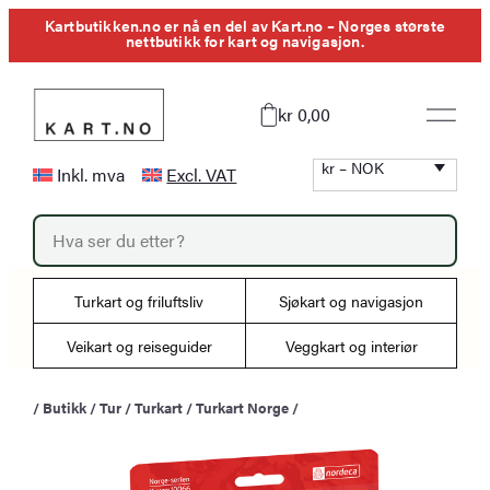
Hopp
Kartbutikken.no er nå en del av Kart.no – Norges største
nettbutikk for kart og navigasjon.
til
innhold
kr 0,00
kr – NOK
Inkl. mva
Excl. VAT
P
r
o
d
u
Turkart og friluftsliv
Sjøkart og navigasjon
c
t
s
Veikart og reiseguider
Veggkart og interiør
s
e
a
/
Butikk
/
Tur
/
Turkart
/
Turkart Norge
/
r
c
h