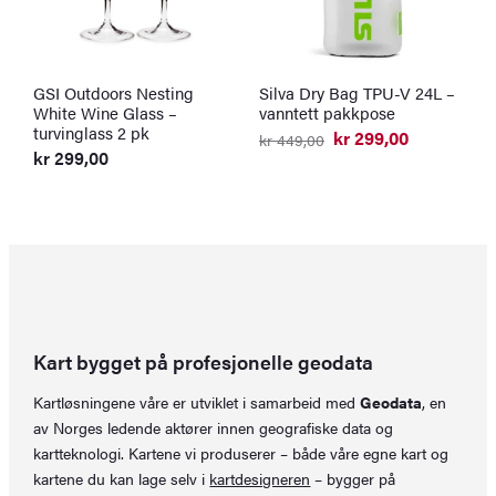
GSI Outdoors Nesting
Silva Dry Bag TPU-V 24L –
G
White Wine Glass –
vanntett pakkpose
1
turvinglass 2 pk
t
kr
299,00
kr
449,00
Opprinnelig
Nåværende
kr
299,00
k
pris
pris
O
N
var:
er:
p
p
kr 449,00.
kr 299,00.
v
er
k
k
Kart bygget på profesjonelle geodata
Kartløsningene våre er utviklet i samarbeid med
Geodata
, en
av Norges ledende aktører innen geografiske data og
kartteknologi. Kartene vi produserer – både våre egne kart og
kartene du kan lage selv i
kartdesigneren
– bygger på