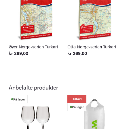
Øyer Norge-serien Turkart
Otta Norge-serien Turkart
F
T
kr
269,00
kr
269,00
k
Anbefalte produkter
Tilbud
På lager
På lager