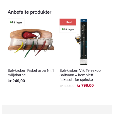
Anbefalte produkter
Tilbud
På lager
På lager
Sølvkroken Fiskeharpa Nr. 1
Sølvkroken Vik Teleskop
W
miljøharpe
Saltvann – komplett
m
fiskesett for sjøfiske
kr
249,00
k
kr
799,00
kr
899,00
Opprinnelig
Nåværende
pris
pris
var:
er:
kr 899,00.
kr 799,00.