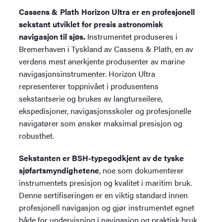
antall
Cassens & Plath Horizon Ultra er en profesjonell
sekstant utviklet for presis astronomisk
navigasjon til sjøs.
Instrumentet produseres i
Bremerhaven i Tyskland av Cassens & Plath, en av
verdens mest anerkjente produsenter av marine
navigasjonsinstrumenter. Horizon Ultra
representerer toppnivået i produsentens
sekstantserie og brukes av langturseilere,
ekspedisjoner, navigasjonsskoler og profesjonelle
navigatører som ønsker maksimal presisjon og
robusthet.
Sekstanten er BSH-typegodkjent av de tyske
sjøfartsmyndighetene
, noe som dokumenterer
instrumentets presisjon og kvalitet i maritim bruk.
Denne sertifiseringen er en viktig standard innen
profesjonell navigasjon og gjør instrumentet egnet
både for undervisning i navigasjon og praktisk bruk