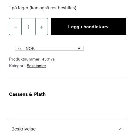
1 på lager (kan også restbestilles)
–
+
Legg i handlekurv
Cassens
&
Plath
kr – NOK
Horizon
Produktnummer:
43017s
Ultra
Kategori:
Sekstanter
Sextant
–
Black
–
Cassens & Plath
marin
sekstant
for
astronomisk
navigasjon
Beskrivelse