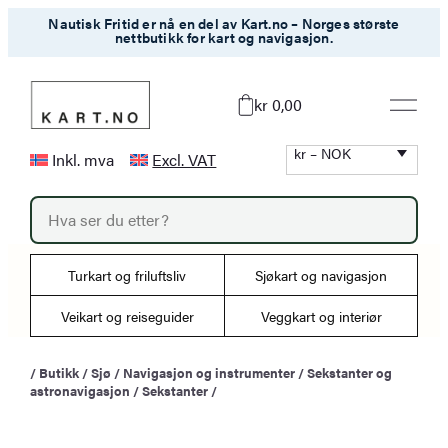
Hopp
Nautisk Fritid er nå en del av Kart.no – Norges største
nettbutikk for kart og navigasjon.
til
innhold
kr 0,00
kr – NOK
Inkl. mva
Excl. VAT
P
r
o
d
u
Turkart og friluftsliv
Sjøkart og navigasjon
c
t
s
Veikart og reiseguider
Veggkart og interiør
s
e
a
/
Butikk
/
Sjø
/
Navigasjon og instrumenter
/
Sekstanter og
r
astronavigasjon
/
Sekstanter
/
c
h