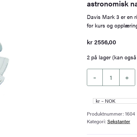
astronomisk n
Davis Mark 3 er en ri
for kurs og opplærin
kr
2556,00
2 på lager (kan også 
–
+
Davis
Mark
3
kr – NOK
Sextant
Produktnummer:
1604
–
Kategori:
Sekstanter
treningssekstant