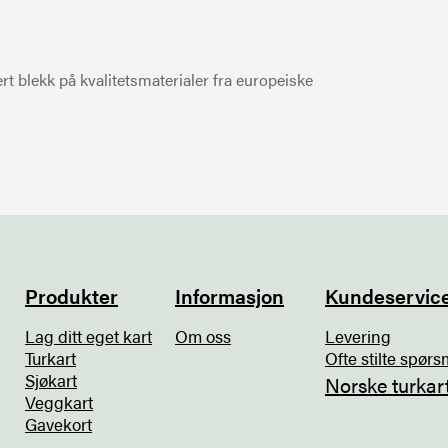
t blekk på kvalitetsmaterialer fra europeiske
Produkter
Informasjon
Kundeservic
Lag ditt eget kart
Om oss
Levering
Turkart
Ofte stilte spørs
Sjøkart
Norske turkar
Veggkart
Gavekort