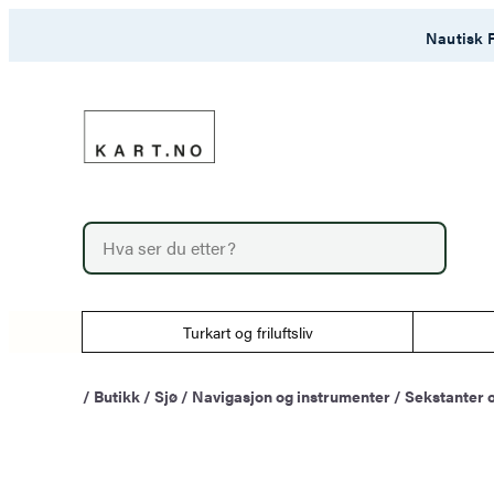
Hopp
Nautisk F
til
innhold
P
r
o
d
u
Turkart og friluftsliv
c
t
s
/
Butikk
/
Sjø
/
Navigasjon og instrumenter
/
Sekstanter 
s
e
a
r