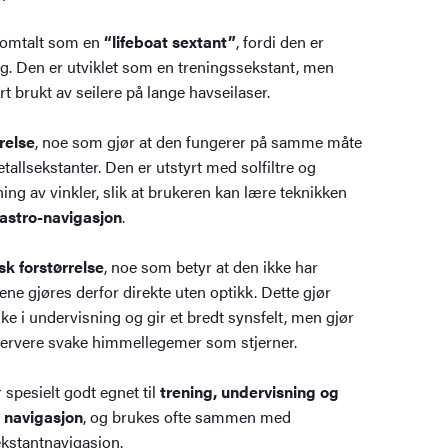
e omtalt som en
“lifeboat sextant”
, fordi den er
ig. Den er utviklet som en treningssekstant, men
 brukt av seilere på lange havseilaser.
rrelse
, noe som gjør at den fungerer på samme måte
llsekstanter. Den er utstyrt med solfiltre og
ning av vinkler, slik at brukeren kan lære teknikken
astro-navigasjon
.
sk forstørrelse
, noe som betyr at den ikke har
ne gjøres derfor direkte uten optikk. Dette gjør
ke i undervisning og gir et bredt synsfelt, men gjør
servere svake himmellegemer som stjerner.
 spesielt godt egnet til
trening, undervisning og
k navigasjon
, og brukes ofte sammen med
ekstantnavigasjon.