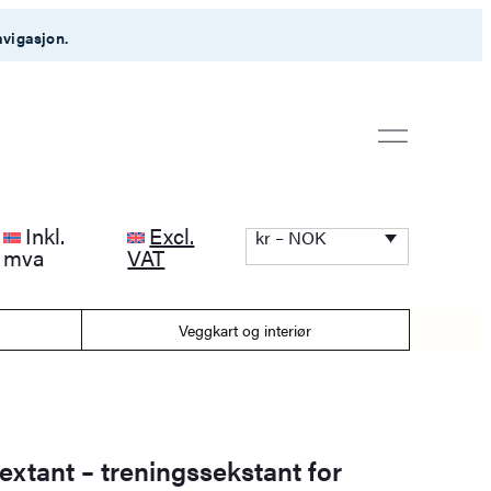
avigasjon.
Inkl.
Excl.
kr – NOK
mva
VAT
Veggkart og interiør
extant – treningssekstant for