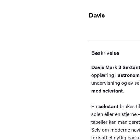
for
astronomisk
Davis
navigasjon
antall
Beskrivelse
Davis Mark 3 Sextan
opplæring i
astronomi
undervisning og av s
med sekstant
.
En
sekstant
brukes ti
solen eller en stjerne
tabeller kan man deret
Selv om moderne navig
fortsatt et nyttig bac