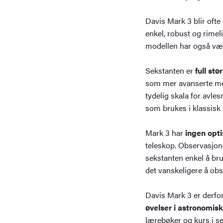
Davis Mark 3 blir oft
enkel, robust og rimel
modellen har også vært
Sekstanten er
full stø
som mer avanserte meta
tydelig skala for avles
som brukes i klassisk
Mark 3 har
ingen opti
teleskop. Observasjone
sekstanten enkel å bru
det vanskeligere å ob
Davis Mark 3 er derfor
øvelser i astronomis
lærebøker og kurs i s