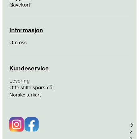
Gavekort
Informasjon
Om oss
Kundeservice
Levering
Ofte stilte spørsmål
Norske turkart
©
2
0