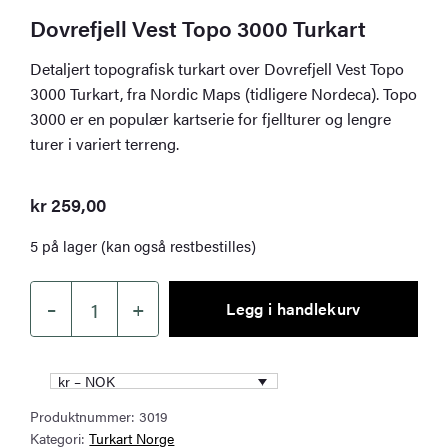
Dovrefjell Vest Topo 3000 Turkart
Detaljert topografisk turkart over Dovrefjell Vest Topo
3000 Turkart, fra Nordic Maps (tidligere Nordeca). Topo
3000 er en populær kartserie for fjellturer og lengre
turer i variert terreng.
kr
259,00
5 på lager (kan også restbestilles)
–
+
Legg i handlekurv
Dovrefjell
Vest
Topo
kr – NOK
3000
Produktnummer:
3019
Turkart
Kategori:
Turkart Norge
antall