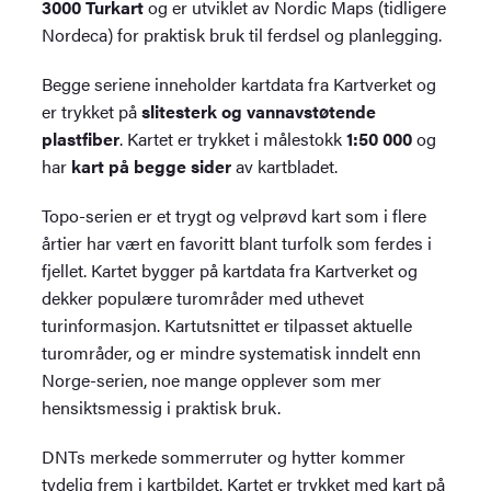
3000 Turkart
og er utviklet av Nordic Maps (tidligere
Nordeca) for praktisk bruk til ferdsel og planlegging.
Begge seriene inneholder kartdata fra Kartverket og
er trykket på
slitesterk og vannavstøtende
plastfiber
. Kartet er trykket i målestokk
1:50 000
og
har
kart på begge sider
av kartbladet.
Topo-serien er et trygt og velprøvd kart som i flere
årtier har vært en favoritt blant turfolk som ferdes i
fjellet. Kartet bygger på kartdata fra Kartverket og
dekker populære turområder med uthevet
turinformasjon. Kartutsnittet er tilpasset aktuelle
turområder, og er mindre systematisk inndelt enn
Norge-serien, noe mange opplever som mer
hensiktsmessig i praktisk bruk.
DNTs merkede sommerruter og hytter kommer
tydelig frem i kartbildet. Kartet er trykket med kart på