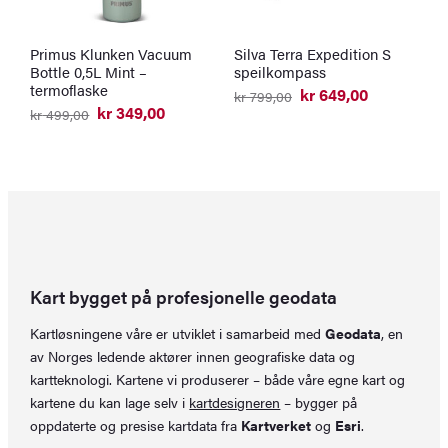
Primus Klunken Vacuum
Silva Terra Expedition S
P
Bottle 0,5L Mint –
speilkompass
L
termoflaske
kr
649,00
kr
799,00
Opprinnelig
Nåværende
kr
349,00
kr
499,00
k
pris
pris
Opprinnelig
Nåværende
O
N
var:
er:
pris
pris
p
p
kr 799,00.
kr 649,00.
var:
er:
v
er
kr 499,00.
kr 349,00.
k
k
Kart bygget på profesjonelle geodata
Kartløsningene våre er utviklet i samarbeid med
Geodata
, en
av Norges ledende aktører innen geografiske data og
kartteknologi. Kartene vi produserer – både våre egne kart og
kartene du kan lage selv i
kartdesigneren
– bygger på
oppdaterte og presise kartdata fra
Kartverket
og
Esri
.