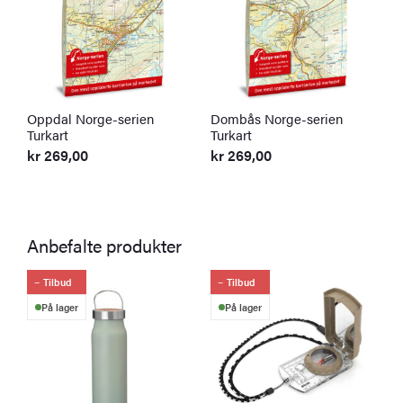
Oppdal Norge-serien
Dombås Norge-serien
D
Turkart
Turkart
T
kr
269,00
kr
269,00
k
Anbefalte produkter
Tilbud
Tilbud
På lager
På lager