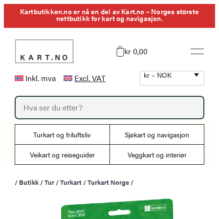
Hopp
Kartbutikken.no er nå en del av Kart.no – Norges største
nettbutikk for kart og navigasjon.
til
innhold
kr 0,00
kr – NOK
Inkl. mva
Excl. VAT
P
r
o
d
u
Turkart og friluftsliv
Sjøkart og navigasjon
c
t
s
Veikart og reiseguider
Veggkart og interiør
s
e
a
/
Butikk
/
Tur
/
Turkart
/
Turkart Norge
/
r
c
h