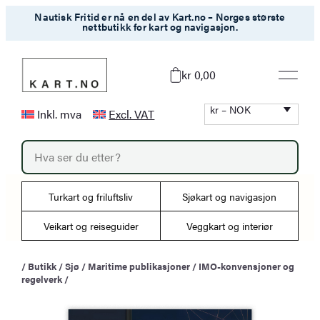
Hopp
Nautisk Fritid er nå en del av Kart.no – Norges største
nettbutikk for kart og navigasjon.
til
innhold
kr 0,00
kr – NOK
Inkl. mva
Excl. VAT
P
r
o
d
u
Turkart og friluftsliv
Sjøkart og navigasjon
c
t
s
Veikart og reiseguider
Veggkart og interiør
s
e
a
/
Butikk
/
Sjø
/
Maritime publikasjoner
/
IMO-konvensjoner og
r
regelverk
/
c
h