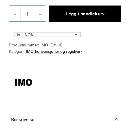
–
+
Legg i handlekurv
FAL
Convention,
2024
kr – NOK
Edition
Produktnummer:
IMO IE350E
–
Kategori:
IMO-konvensjoner og regelverk
IMO
IE350E
antall
Beskrivelse