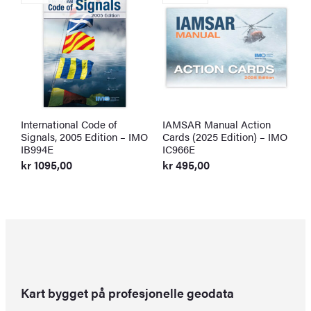
International Code of
IAMSAR Manual Action
I
Signals, 2005 Edition – IMO
Cards (2025 Edition) – IMO
(
IB994E
IC966E
I
kr
1095,00
kr
495,00
k
Kart bygget på profesjonelle geodata