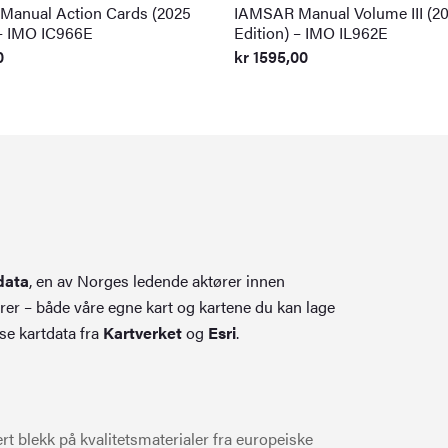
anual Action Cards (2025
IAMSAR Manual Volume III (2
 – IMO IC966E
Edition) – IMO IL962E
0
kr
1595,00
data
, en av Norges ledende aktører innen
rer – både våre egne kart og kartene du kan lage
se kartdata fra
Kartverket
og
Esri
.
t blekk på kvalitetsmaterialer fra europeiske