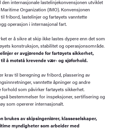
il den internasjonale lastelinjekonvensjonen utviklet
 Maritime Organization (IMO). Konvensjonen
til fribord, lastelinjer og fartøyets vanntette
rygg operasjon i internasjonal fart.
et er å sikre at skip ikke lastes dypere enn det som
rtøyets konstruksjon, stabilitet og operasjonsområde.
elinjer er avgjørende for fartøyets sikkerhet,
til å motstå krevende vær- og sjøforhold.
r krav til beregning av fribord, plassering av
ingsinnretninger, vanntette åpninger og andre
forhold som påvirker fartøyets sikkerhet.
gså bestemmelser for inspeksjoner, sertifisering og
øy som opererer internasjonalt.
n brukes av skipsingeniører, klasseselskaper,
aritime myndigheter som arbeider med