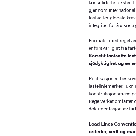
konsoliderte teksten t
gjennom International
fastsetter globale krav 
integritet for å sikre t
Formålet med regelverk
er forsvarlig ut fra fa
Korrekt fastsatte last
sjødyktighet og evne 
Publikasjonen beskrive
lastelinjemerker, lukn
konstruksjonsmessige 
Regelverket omfatter o
dokumentasjon av fart
Load Lines Conventio
rederier, verft og m