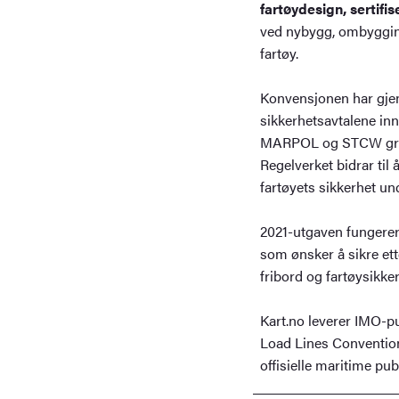
fartøydesign, sertifis
ved nybygg, ombygging
fartøy.
Konvensjonen har gjenn
sikkerhetsavtalene i
MARPOL og STCW grunn
Regelverket bidrar til 
fartøyets sikkerhet und
2021-utgaven fungerer 
som ønsker å sikre ette
fribord og fartøysikker
Kart.no leverer IMO-pu
Load Lines Conventi
offisielle maritime pu