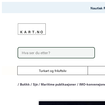
Hopp
Nautisk F
til
innhold
P
r
o
d
u
Turkart og friluftsliv
c
t
s
/
Butikk
/
Sjø
/
Maritime publikasjoner
/
IMO-konvensjone
s
e
a
r