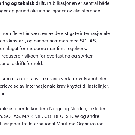
ering og teknisk drift.
Publikasjonen er sentral både
er og periodiske inspeksjoner av eksisterende
om flere tiår vært en av de viktigste internasjonale
nnen skipsfart, og danner sammen med SOLAS,
laget for moderne maritimt regelverk.
å redusere risikoen for overlasting og styrker
er alle driftsforhold.
som et autoritativt referanseverk for virksomheter
rlevelse av internasjonale krav knyttet til lastelinjer,
het.
blikasjoner til kunder i Norge og Norden, inkludert
on, SOLAS, MARPOL, COLREG, STCW og andre
blikasjoner fra International Maritime Organization.