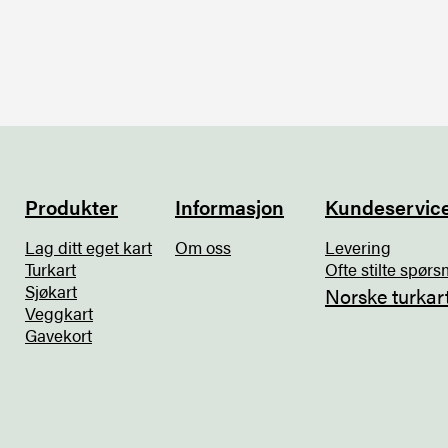
Produkter
Informasjon
Kundeservic
Lag ditt eget kart
Om oss
Levering
Turkart
Ofte stilte spørs
Sjøkart
Norske turkar
Veggkart
Gavekort