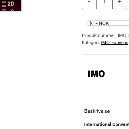
–
+
International
Convention
on
kr – NOK
Load
Produktnummer:
IMO 
Lines,
Kategori:
IMO-konvensj
2021
Edition
–
IMO
IC701E
antall
Beskrivelse
International Convent