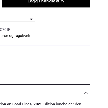
Legg i handlekurv
IC701E
oner og regelverk
ion on Load Lines, 2021 Edition
inneholder den