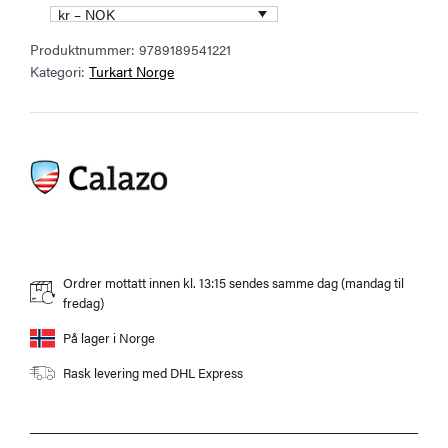
Ørsta
kr – NOK
&
Produktnummer:
9789189541221
Volda
Kategori:
Turkart Norge
1:30.000
antall
Ordrer mottatt innen kl. 13:15 sendes samme dag (mandag til
fredag)
På lager i Norge
Rask levering med DHL Express