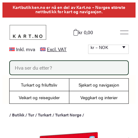
Hopp
Kartbutikken.no er nå en del av Kart.no – Norges største
nettbutikk for kart og navigasjon.
til
innhold
kr 0,00
kr – NOK
Inkl. mva
Excl. VAT
P
r
o
d
u
Turkart og friluftsliv
Sjøkart og navigasjon
c
t
s
Veikart og reiseguider
Veggkart og interiør
s
e
a
/
Butikk
/
Tur
/
Turkart
/
Turkart Norge
/
r
c
h