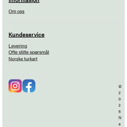
Om oss
Kundeservice
Levering
Ofte stilte spørsmål
Norske turkart
©
2
0
2
6
N
a