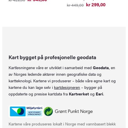
Opprinnelig
Nåværende
kr
299,00
kr
449,00
pris
pris
Opprinnelig
Nåværende
var:
er:
pris
pris
kr 429,00.
kr 349,00.
var:
er:
kr 449,00.
kr 299,00.
Kart bygget på profesjonelle geodata
Kartløsningene våre er utviklet i samarbeid med
Geodata
, en
av Norges ledende aktører innen geografiske data og
kartteknologi. Kartene vi produserer – både våre egne kart og
kartene du kan lage selv i
kartdesigneren
– bygger på
oppdaterte og presise kartdata fra
Kartverket
og
Esri
.
Kartene våre produseres lokalt i Norge med vannbasert blekk