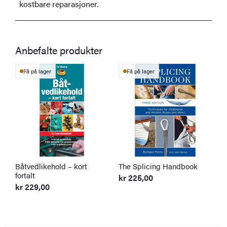
kostbare reparasjoner.
Anbefalte produkter
Få på lager
Få på lager
Båtvedlikehold – kort
The Splicing Handbook
T
fortalt
Y
kr
225,00
kr
229,00
k