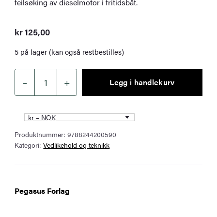
feilsøking av dieselmotor i fritidsbåt.
kr
125,00
5 på lager (kan også restbestilles)
–
+
Legg i handlekurv
Diesel
i
båten
kr – NOK
antall
Produktnummer:
9788244200590
Kategori:
Vedlikehold og teknikk
Pegasus Forlag