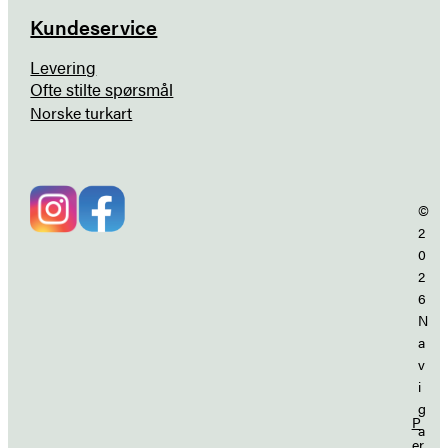
Kundeservice
Levering
Ofte stilte spørsmål
Norske turkart
©
2
0
2
6
N
a
v
i
g
P
a
er