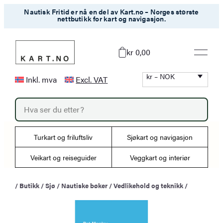
Hopp
Nautisk Fritid er nå en del av Kart.no – Norges største
nettbutikk for kart og navigasjon.
til
innhold
kr 0,00
kr – NOK
Inkl. mva
Excl. VAT
P
r
o
d
u
Turkart og friluftsliv
Sjøkart og navigasjon
c
t
s
Veikart og reiseguider
Veggkart og interiør
s
e
a
/
Butikk
/
Sjø
/
Nautiske bøker
/
Vedlikehold og teknikk
/
r
c
h