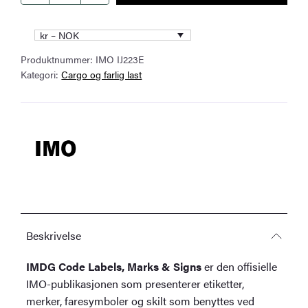
Code
Labels,
kr – NOK
Marks
Produktnummer:
IMO IJ223E
&
Kategori:
Cargo og farlig last
Signs
–
IMO
IJ223E
antall
Beskrivelse
IMDG Code Labels, Marks & Signs
er den offisielle
IMO-publikasjonen som presenterer etiketter,
merker, faresymboler og skilt som benyttes ved