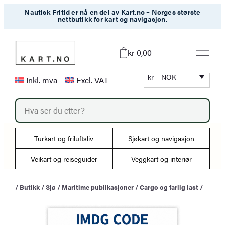
Hopp
Nautisk Fritid er nå en del av Kart.no – Norges største
nettbutikk for kart og navigasjon.
til
innhold
kr 0,00
kr – NOK
Inkl. mva
Excl. VAT
P
r
o
d
u
Turkart og friluftsliv
Sjøkart og navigasjon
c
t
s
Veikart og reiseguider
Veggkart og interiør
s
e
a
/
Butikk
/
Sjø
/
Maritime publikasjoner
/
Cargo og farlig last
/
r
c
h