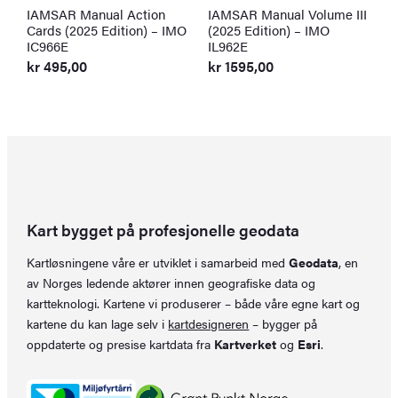
IAMSAR Manual Action
IAMSAR Manual Volume III
I
Cards (2025 Edition) – IMO
(2025 Edition) – IMO
S
IC966E
IL962E
I
kr
495,00
kr
1595,00
k
Kart bygget på profesjonelle geodata
Kartløsningene våre er utviklet i samarbeid med
Geodata
, en
av Norges ledende aktører innen geografiske data og
kartteknologi. Kartene vi produserer – både våre egne kart og
kartene du kan lage selv i
kartdesigneren
– bygger på
oppdaterte og presise kartdata fra
Kartverket
og
Esri
.