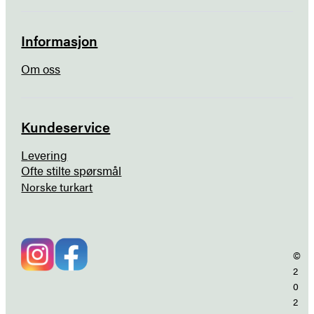
Informasjon
Om oss
Kundeservice
Levering
Ofte stilte spørsmål
Norske turkart
©
2
0
2