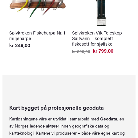
Sølvkroken Fiskeharpa Nr. 1
Sølvkroken Vik Teleskop
W
miljøharpe
Saltvann – komplett
m
fiskesett for sjøfiske
kr
249,00
k
kr
799,00
kr
899,00
Opprinnelig
Nåværende
pris
pris
var:
er:
kr 899,00.
kr 799,00.
Kart bygget på profesjonelle geodata
Kartløsningene våre er utviklet i samarbeid med
Geodata
, en
av Norges ledende aktører innen geografiske data og
kartteknologi. Kartene vi produserer – både våre egne kart og