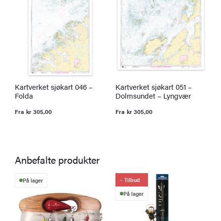
Kartverket sjøkart 046 –
Kartverket sjøkart 051 –
K
Folda
Dolmsundet – Lyngvær
G
Fra
kr
305,00
Fra
kr
305,00
F
Anbefalte produkter
Tilbud
På lager
På lager