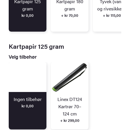
Kartpapir 125
Kartpapir 180
Tyvek (vann
gram
gram
og rivesikkert)
kr
0,00
+ kr 70,00
+ kr 115,00
Kartpapir 125 gram
Velg tilbehør
Ingen tilbehør
Linex DT124
kr
0,00
Kartrør 70–
124 cm
+ kr 299,00