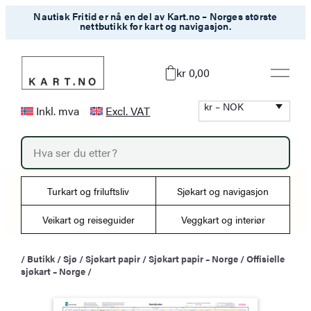
Hopp
Nautisk Fritid er nå en del av Kart.no – Norges største
nettbutikk for kart og navigasjon.
til
innhold
kr 0,00
kr – NOK
Inkl. mva
Excl. VAT
P
r
o
d
u
Turkart og friluftsliv
Sjøkart og navigasjon
c
t
s
Veikart og reiseguider
Veggkart og interiør
s
e
a
/
Butikk
/
Sjø
/
Sjøkart papir
/
Sjøkart papir – Norge
/
Offisielle
r
sjøkart – Norge
/
c
h