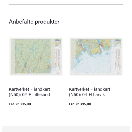
Anbefalte produkter
Kartverket – landkart
Kartverket – landkart
K
(N50): 02-E Lillesand
(N50): 04-H Larvik
(
Fra
kr
395,00
Fra
kr
395,00
F