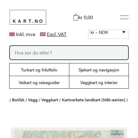
Hopp
til
kr 0,00
innhold
kr – NOK
Inkl. mva
Excl. VAT
P
r
o
d
u
Turkart og friluftsliv
Sjøkart og navigasjon
c
t
s
Veikart og reiseguider
Veggkart og interiør
s
e
a
/
Butikk
/
Vegg
/
Veggkart
/
Kartverkets landkart (N50-serien)
/
r
c
h