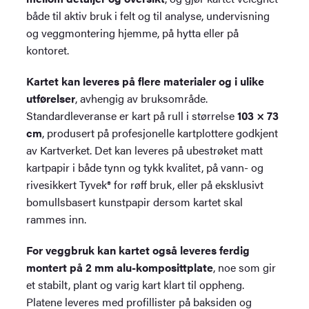
både til aktiv bruk i felt og til analyse, undervisning
og veggmontering hjemme, på hytta eller på
kontoret.
Kartet kan leveres på flere materialer og i ulike
utførelser
, avhengig av bruksområde.
Standardleveranse er kart på rull i størrelse
103 × 73
cm
, produsert på profesjonelle kartplottere godkjent
av Kartverket. Det kan leveres på ubestrøket matt
kartpapir i både tynn og tykk kvalitet, på vann- og
rivesikkert Tyvek® for røff bruk, eller på eksklusivt
bomullsbasert kunstpapir dersom kartet skal
rammes inn.
For veggbruk kan kartet også leveres ferdig
montert på 2 mm alu-komposittplate
, noe som gir
et stabilt, plant og varig kart klart til oppheng.
Platene leveres med profillister på baksiden og