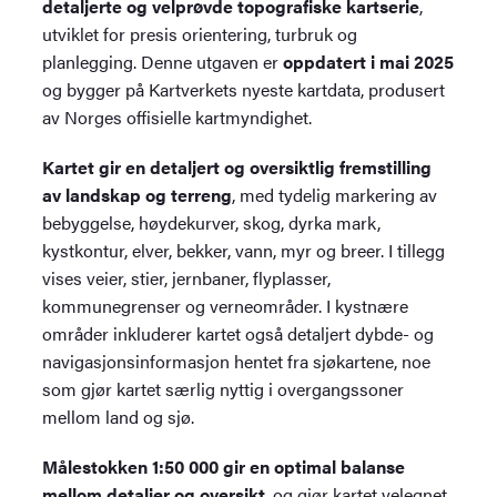
detaljerte og velprøvde topografiske kartserie
,
utviklet for presis orientering, turbruk og
planlegging. Denne utgaven er
oppdatert i mai 2025
og bygger på Kartverkets nyeste kartdata, produsert
av Norges offisielle kartmyndighet.
Kartet gir en detaljert og oversiktlig fremstilling
av landskap og terreng
, med tydelig markering av
bebyggelse, høydekurver, skog, dyrka mark,
kystkontur, elver, bekker, vann, myr og breer. I tillegg
vises veier, stier, jernbaner, flyplasser,
kommunegrenser og verneområder. I kystnære
områder inkluderer kartet også detaljert dybde- og
navigasjonsinformasjon hentet fra sjøkartene, noe
som gjør kartet særlig nyttig i overgangssoner
mellom land og sjø.
Målestokken 1:50 000 gir en optimal balanse
mellom detaljer og oversikt
, og gjør kartet velegnet