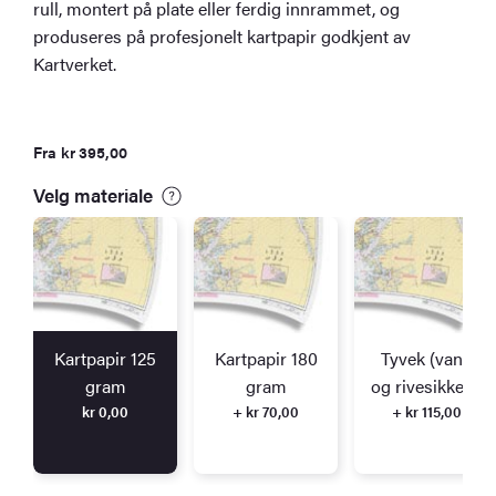
rull, montert på plate eller ferdig innrammet, og
produseres på profesjonelt kartpapir godkjent av
Kartverket.
Fra
kr
395,00
Velg materiale
Kartpapir 125
Kartpapir 180
Tyvek (vann
gram
gram
og rivesikkert)
kr
0,00
+ kr 70,00
+ kr 115,00