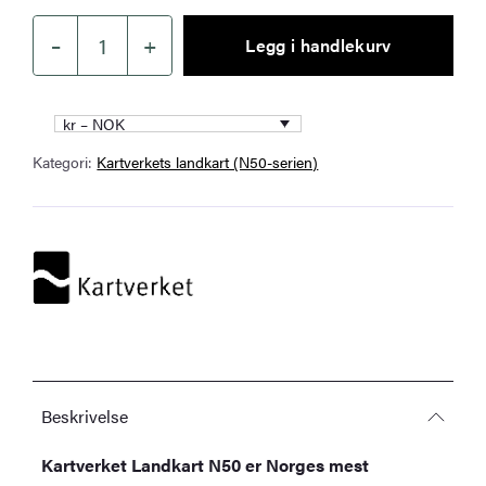
–
+
Legg i handlekurv
Kartverket
–
landkart
kr – NOK
(N50):
Kategori:
Kartverkets landkart (N50-serien)
02-
B
Egersund
antall
Beskrivelse
Kartverket Landkart N50 er Norges mest