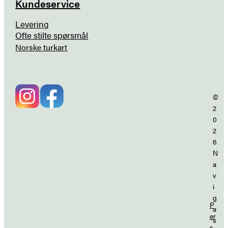
Kundeservice
Levering
Ofte stilte spørsmål
Norske turkart
©
2
0
2
6
N
a
v
i
g
P
a
er
s
s