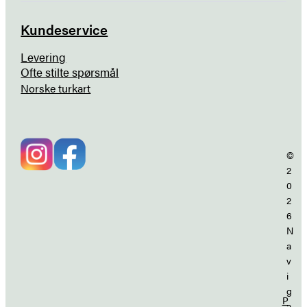
Kundeservice
Levering
Ofte stilte spørsmål
Norske turkart
©
2
0
2
6
N
a
v
i
g
P
a