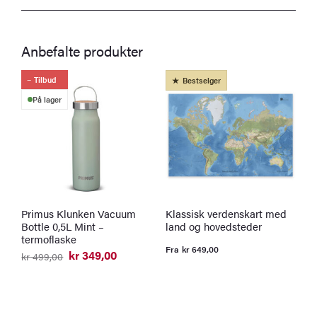
Anbefalte produkter
Tilbud
Bestselger
På lager
Primus Klunken Vacuum
Klassisk verdenskart med
N
Bottle 0,5L Mint –
land og hovedsteder
o
termoflaske
s
Fra
kr
649,00
v
kr
349,00
kr
499,00
Opprinnelig
Nåværende
pris
pris
F
var:
er:
kr 499,00.
kr 349,00.