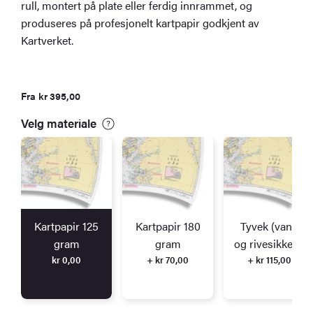
rull, montert på plate eller ferdig innrammet, og
produseres på profesjonelt kartpapir godkjent av
Kartverket.
Fra
kr
395,00
Velg materiale
Kartpapir 125
Kartpapir 180
Tyvek (vann
gram
gram
og rivesikkert)
kr
0,00
+ kr 70,00
+ kr 115,00