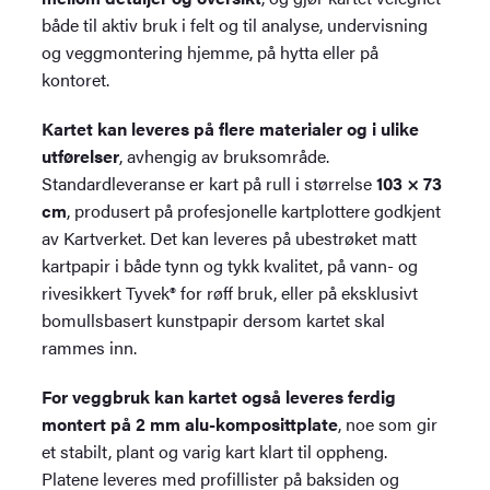
både til aktiv bruk i felt og til analyse, undervisning
og veggmontering hjemme, på hytta eller på
kontoret.
Kartet kan leveres på flere materialer og i ulike
utførelser
, avhengig av bruksområde.
Standardleveranse er kart på rull i størrelse
103 × 73
cm
, produsert på profesjonelle kartplottere godkjent
av Kartverket. Det kan leveres på ubestrøket matt
kartpapir i både tynn og tykk kvalitet, på vann- og
rivesikkert Tyvek® for røff bruk, eller på eksklusivt
bomullsbasert kunstpapir dersom kartet skal
rammes inn.
For veggbruk kan kartet også leveres ferdig
montert på 2 mm alu-komposittplate
, noe som gir
et stabilt, plant og varig kart klart til oppheng.
Platene leveres med profillister på baksiden og