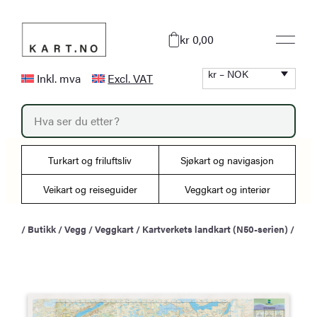
Hopp
til
kr 0,00
innhold
kr – NOK
Inkl. mva
Excl. VAT
P
r
o
d
u
Turkart og friluftsliv
Sjøkart og navigasjon
c
t
s
Veikart og reiseguider
Veggkart og interiør
s
e
a
/
Butikk
/
Vegg
/
Veggkart
/
Kartverkets landkart (N50-serien)
/
r
c
h