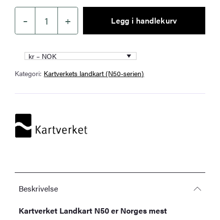
–
+
Legg i handlekurv
Kartverket
–
landkart
kr – NOK
(N50):
Kategori:
Kartverkets landkart (N50-serien)
04-
B
Jørpeland
antall
Beskrivelse
Kartverket Landkart N50 er Norges mest