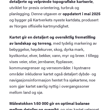
detaljerte og velprøvde topografiske kartserie
,
utviklet for presis orientering, turbruk og
planlegging. Denne utgaven er
oppdatert i mai 2025
og bygger på Kartverkets nyeste kartdata, produsert
av Norges offisielle kartmyndighet.
Kartet gir en detaljert og oversiktlig fremstilling
av landskap og terreng
, med tydelig markering av
bebyggelse, høydekurver, skog, dyrka mark,
kystkontur, elver, bekker, vann, myr og breer. I tillegg
vises veier, stier, jernbaner, flyplasser,
kommunegrenser og verneområder. I kystnære
områder inkluderer kartet også detaljert dybde- og
navigasjonsinformasjon hentet fra sjøkartene, noe
som gjør kartet særlig nyttig i overgangssoner
mellom land og sjø.
Målestokken 1:50 000 gir en optimal balanse
mellom detaljer og oversikt
, og gjør kartet velegnet