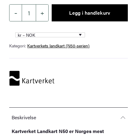
–
+
Legg i handlekurv
Kartverket
–
landkart
kr – NOK
(N50):
Kategori:
Kartverkets landkart (N50-serien)
08-
C
Odda
antall
Beskrivelse
Kartverket Landkart N50 er Norges mest