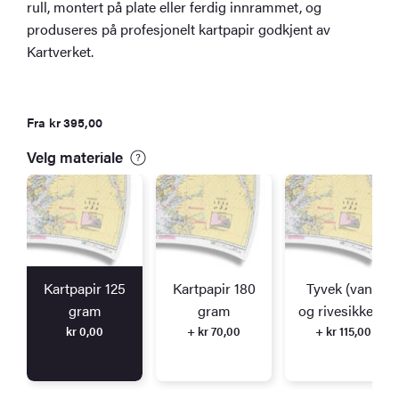
rull, montert på plate eller ferdig innrammet, og
produseres på profesjonelt kartpapir godkjent av
Kartverket.
Fra
kr
395,00
Velg materiale
Kartpapir 125
Kartpapir 180
Tyvek (vann
gram
gram
og rivesikkert)
kr
0,00
+ kr 70,00
+ kr 115,00