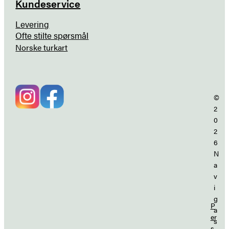
Kundeservice
Levering
Ofte stilte spørsmål
Norske turkart
©
2
0
2
6
N
a
v
i
g
P
a
er
s
s