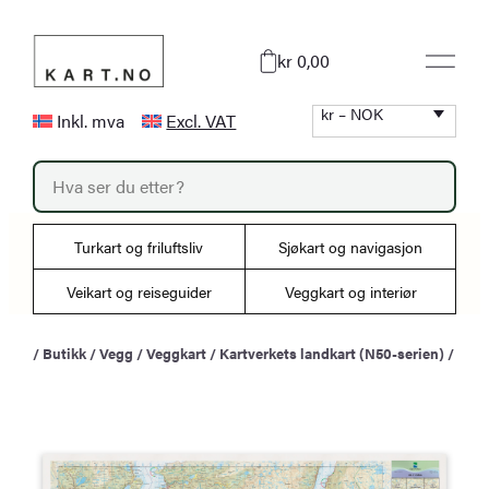
Hopp
til
kr 0,00
innhold
kr – NOK
Inkl. mva
Excl. VAT
P
r
o
d
u
Turkart og friluftsliv
Sjøkart og navigasjon
c
t
s
Veikart og reiseguider
Veggkart og interiør
s
e
a
/
Butikk
/
Vegg
/
Veggkart
/
Kartverkets landkart (N50-serien)
/
r
c
h