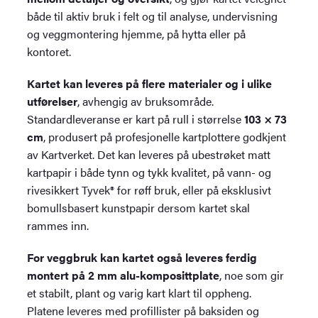
både til aktiv bruk i felt og til analyse, undervisning
og veggmontering hjemme, på hytta eller på
kontoret.
Kartet kan leveres på flere materialer og i ulike
utførelser
, avhengig av bruksområde.
Standardleveranse er kart på rull i størrelse
103 × 73
cm
, produsert på profesjonelle kartplottere godkjent
av Kartverket. Det kan leveres på ubestrøket matt
kartpapir i både tynn og tykk kvalitet, på vann- og
rivesikkert Tyvek® for røff bruk, eller på eksklusivt
bomullsbasert kunstpapir dersom kartet skal
rammes inn.
For veggbruk kan kartet også leveres ferdig
montert på 2 mm alu-komposittplate
, noe som gir
et stabilt, plant og varig kart klart til oppheng.
Platene leveres med profillister på baksiden og