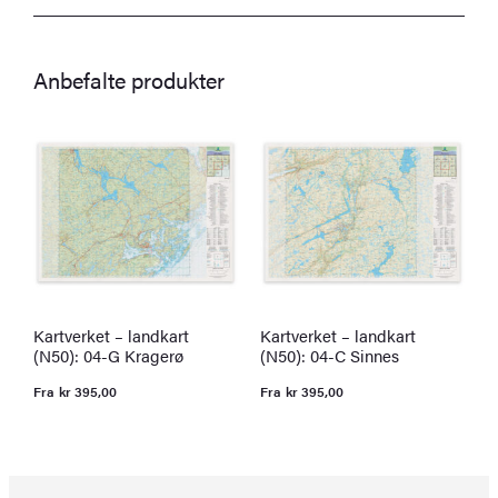
Anbefalte produkter
Kartverket – landkart
Kartverket – landkart
K
(N50): 04-G Kragerø
(N50): 04-C Sinnes
(
Fra
kr
395,00
Fra
kr
395,00
F