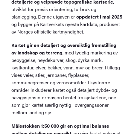
detaljerte og velprøvde topografiske kartserie
,
utviklet for presis orientering, turbruk og
planlegging. Denne utgaven er
oppdatert i mai 2025
og bygger på Kartverkets nyeste kartdata, produsert
av Norges offisielle kartmyndighet.
Kartet gir en detaljert og oversiktlig fremstilling
av landskap og terreng
, med tydelig markering av
bebyggelse, høydekurver, skog, dyrka mark,
kystkontur, elver, bekker, vann, myr og breer. I tillegg
vises veier, stier, jernbaner, flyplasser,
kommunegrenser og verneområder. I kystnære
områder inkluderer kartet også detaljert dybde- og
navigasjonsinformasjon hentet fra sjøkartene, noe
som gjør kartet særlig nyttig i overgangssoner
mellom land og sjø.
Målestokken 1:50 000 gir en optimal balanse
mellom detaljer og oversikt
, og gjør kartet velegnet