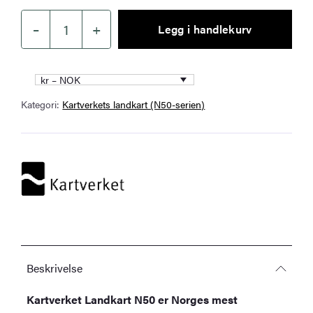
–
+
Legg i handlekurv
Kartverket
–
landkart
kr – NOK
(N50):
Kategori:
Kartverkets landkart (N50-serien)
26-
B
Brønnøysund
antall
Beskrivelse
Kartverket Landkart N50 er Norges mest