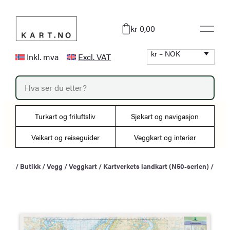
Hopp
til
kr 0,00
innhold
kr – NOK
Inkl. mva
Excl. VAT
P
r
o
d
u
Turkart og friluftsliv
Sjøkart og navigasjon
c
t
s
Veikart og reiseguider
Veggkart og interiør
s
e
a
/
Butikk
/
Vegg
/
Veggkart
/
Kartverkets landkart (N50-serien)
/
r
c
h