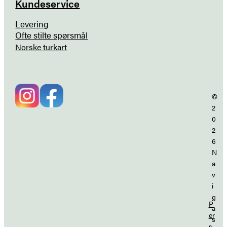
Kundeservice
Levering
Ofte stilte spørsmål
Norske turkart
©
2
0
2
6
N
a
v
i
g
P
a
er
s
s