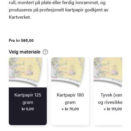
rull, montert på plate eller ferdig innrammet, og
produseres på profesjonelt kartpapir godkjent av
Kartverket.
Fra
kr
395,00
Velg materiale
Kartpapir 125
Kartpapir 180
Tyvek (vann
gram
gram
og rivesikkert)
kr
0,00
+ kr 70,00
+ kr 115,00