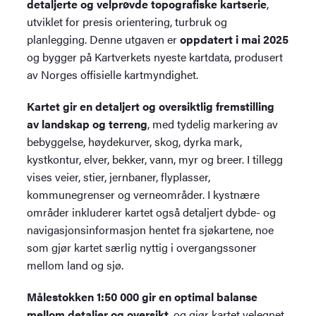
detaljerte og velprøvde topografiske kartserie
,
utviklet for presis orientering, turbruk og
planlegging. Denne utgaven er
oppdatert i mai 2025
og bygger på Kartverkets nyeste kartdata, produsert
av Norges offisielle kartmyndighet.
Kartet gir en detaljert og oversiktlig fremstilling
av landskap og terreng
, med tydelig markering av
bebyggelse, høydekurver, skog, dyrka mark,
kystkontur, elver, bekker, vann, myr og breer. I tillegg
vises veier, stier, jernbaner, flyplasser,
kommunegrenser og verneområder. I kystnære
områder inkluderer kartet også detaljert dybde- og
navigasjonsinformasjon hentet fra sjøkartene, noe
som gjør kartet særlig nyttig i overgangssoner
mellom land og sjø.
Målestokken 1:50 000 gir en optimal balanse
mellom detaljer og oversikt
, og gjør kartet velegnet