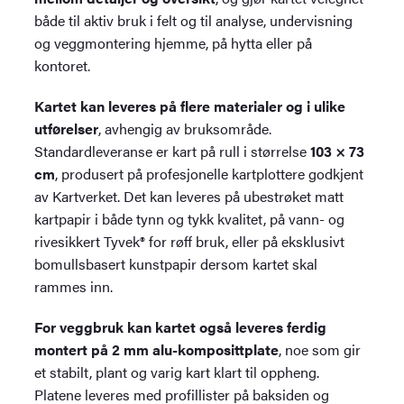
både til aktiv bruk i felt og til analyse, undervisning
og veggmontering hjemme, på hytta eller på
kontoret.
Kartet kan leveres på flere materialer og i ulike
utførelser
, avhengig av bruksområde.
Standardleveranse er kart på rull i størrelse
103 × 73
cm
, produsert på profesjonelle kartplottere godkjent
av Kartverket. Det kan leveres på ubestrøket matt
kartpapir i både tynn og tykk kvalitet, på vann- og
rivesikkert Tyvek® for røff bruk, eller på eksklusivt
bomullsbasert kunstpapir dersom kartet skal
rammes inn.
For veggbruk kan kartet også leveres ferdig
montert på 2 mm alu-komposittplate
, noe som gir
et stabilt, plant og varig kart klart til oppheng.
Platene leveres med profillister på baksiden og