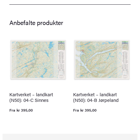
Anbefalte produkter
Kartverket – landkart
Kartverket – landkart
K
(N50): 04-C Sinnes
(N50): 04-B Jørpeland
(
Fra
kr
395,00
Fra
kr
395,00
F