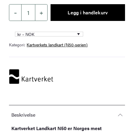
–
+
Legg i handlekurv
Kartverket
–
landkart
kr – NOK
(N50):
Kategori:
Kartverkets landkart (N50-serien)
43-
D
Repvåg
antall
Beskrivelse
Kartverket Landkart N50 er Norges mest