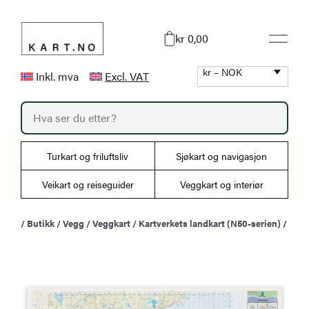
Hopp
til
kr 0,00
innhold
kr – NOK
Inkl. mva
Excl. VAT
P
r
o
d
u
Turkart og friluftsliv
Sjøkart og navigasjon
c
t
s
Veikart og reiseguider
Veggkart og interiør
s
e
a
/
Butikk
/
Vegg
/
Veggkart
/
Kartverkets landkart (N50-serien)
/
r
c
h