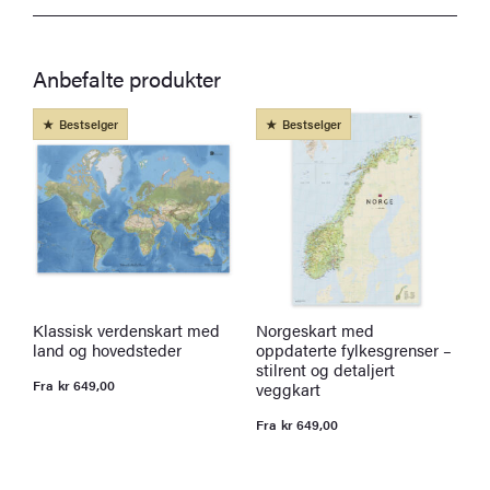
Anbefalte produkter
Bestselger
Bestselger
Klassisk verdenskart med
Norgeskart med
P
land og hovedsteder
oppdaterte fylkesgrenser –
B
stilrent og detaljert
t
Fra
kr
649,00
veggkart
k
O
N
p
p
Fra
kr
649,00
v
er
k
k