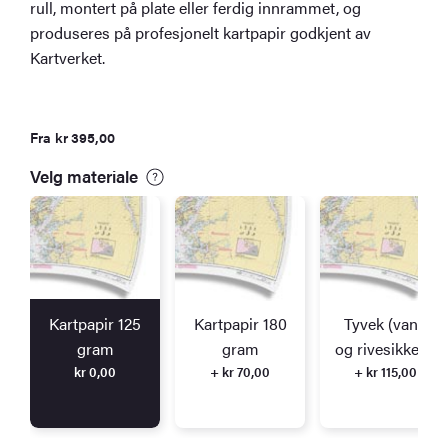
rull, montert på plate eller ferdig innrammet, og
produseres på profesjonelt kartpapir godkjent av
Kartverket.
Fra
kr
395,00
Velg materiale
Kartpapir 125
Kartpapir 180
Tyvek (vann
gram
gram
og rivesikkert)
kr
0,00
+ kr 70,00
+ kr 115,00