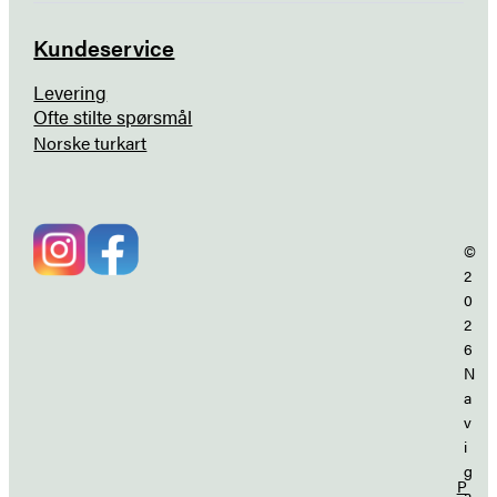
Kundeservice
Levering
Ofte stilte spørsmål
Norske turkart
©
2
0
2
6
N
a
v
i
g
P
a