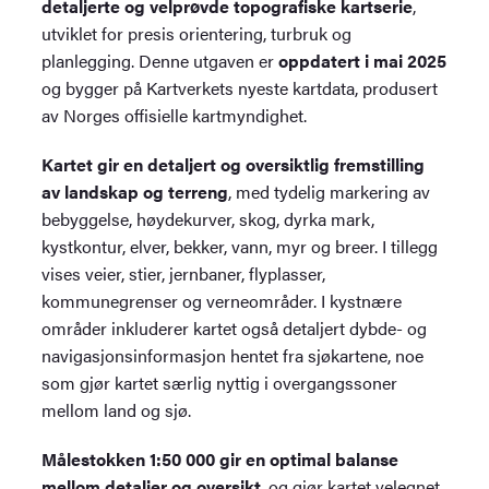
detaljerte og velprøvde topografiske kartserie
,
utviklet for presis orientering, turbruk og
planlegging. Denne utgaven er
oppdatert i mai 2025
og bygger på Kartverkets nyeste kartdata, produsert
av Norges offisielle kartmyndighet.
Kartet gir en detaljert og oversiktlig fremstilling
av landskap og terreng
, med tydelig markering av
bebyggelse, høydekurver, skog, dyrka mark,
kystkontur, elver, bekker, vann, myr og breer. I tillegg
vises veier, stier, jernbaner, flyplasser,
kommunegrenser og verneområder. I kystnære
områder inkluderer kartet også detaljert dybde- og
navigasjonsinformasjon hentet fra sjøkartene, noe
som gjør kartet særlig nyttig i overgangssoner
mellom land og sjø.
Målestokken 1:50 000 gir en optimal balanse
mellom detaljer og oversikt
, og gjør kartet velegnet