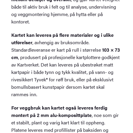
både til aktiv bruk i felt og til analyse, undervisning
og veggmontering hjemme, på hytta eller på
kontoret.
Kartet kan leveres på flere materialer og i ulike
utførelser
, avhengig av bruksområde.
Standardleveranse er kart på rull i størrelse
103 × 73
cm
, produsert på profesjonelle kartplottere godkjent
av Kartverket. Det kan leveres på ubestrøket matt
kartpapir i både tynn og tykk kvalitet, på vann- og
rivesikkert Tyvek® for røff bruk, eller på eksklusivt
bomullsbasert kunstpapir dersom kartet skal
rammes inn.
For veggbruk kan kartet også leveres ferdig
montert på 2 mm alu-komposittplate
, noe som gir
et stabilt, plant og varig kart klart til oppheng.
Platene leveres med profillister på baksiden og