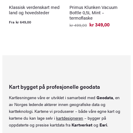
Klassisk verdenskart med
Primus Klunken Vacuum
N
land og hovedsteder
Bottle 0,5L Mint –
o
termoflaske
s
Fra
kr
649,00
v
kr
349,00
kr
499,00
Opprinnelig
Nåværende
pris
pris
F
var:
er:
kr 499,00.
kr 349,00.
Kart bygget på profesjonelle geodata
Kartløsningene våre er utviklet i samarbeid med
Geodata
, en
av Norges ledende aktører innen geografiske data og
kartteknologi. Kartene vi produserer – både våre egne kart og
kartene du kan lage selv i
kartdesigneren
– bygger på
oppdaterte og presise kartdata fra
Kartverket
og
Esri
.