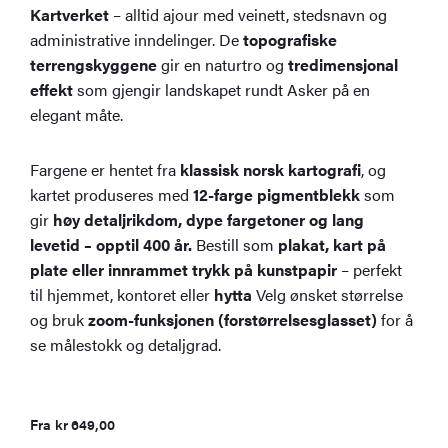
Kartverket
– alltid ajour med veinett, stedsnavn og
administrative inndelinger. De
topografiske
terrengskyggene
gir en naturtro og
tredimensjonal
effekt
som gjengir landskapet rundt Asker på en
elegant måte.
Fargene er hentet fra
klassisk norsk kartografi
, og
kartet produseres med
12-farge pigmentblekk
som
gir
høy detaljrikdom, dype fargetoner og lang
levetid – opptil 400 år.
Bestill som
plakat, kart på
plate eller innrammet trykk på kunstpapir
– perfekt
til hjemmet, kontoret eller
hytta
Velg ønsket størrelse
og bruk
zoom-funksjonen (forstørrelsesglasset)
for å
se målestokk og detaljgrad.
Fra
kr
649,00