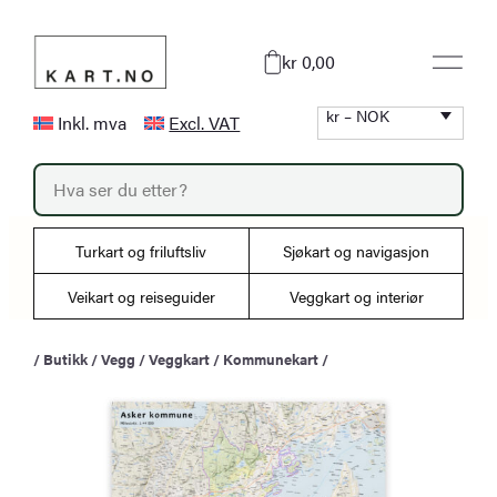
Hopp
til
kr 0,00
innhold
kr – NOK
Inkl. mva
Excl. VAT
P
r
o
d
u
Turkart og friluftsliv
Sjøkart og navigasjon
c
t
s
Veikart og reiseguider
Veggkart og interiør
s
e
a
/
Butikk
/
Vegg
/
Veggkart
/
Kommunekart
/
r
c
h