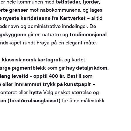
viser hele kommunen med
tettsteder, fjorder,
erte grenser
mot nabokommunene, og lages
e nyeste kartdataene fra Kartverket
– alltid
tedsnavn og administrative inndelinger. De
ngskyggene
gir en naturtro og
tredimensjonal
ndskapet rundt Frøya på en elegant måte.
a
klassisk norsk kartografi
, og kartet
farge pigmentblekk
som gir
høy detaljrikdom,
ang levetid – opptil 400 år.
Bestill som
te eller innrammet trykk på kunstpapir
–
kontoret eller
hytta
Velg ønsket størrelse og
n (forstørrelsesglasset)
for å se målestokk