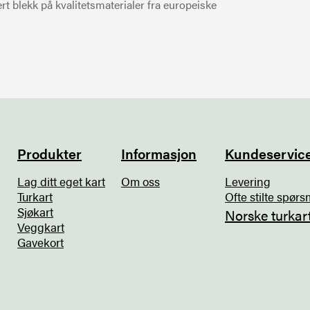
t blekk på kvalitetsmaterialer fra europeiske
Produkter
Informasjon
Kundeservic
Lag ditt eget kart
Om oss
Levering
Turkart
Ofte stilte spørs
Sjøkart
Norske turkar
Veggkart
Gavekort