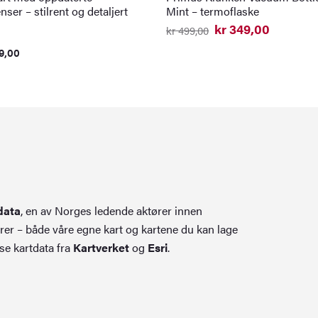
nser – stilrent og detaljert
Mint – termoflaske
kr
349,00
kr
499,00
Opprinnelig
Nåværende
pris
pris
9,00
var:
er:
kr 499,00.
kr 349,00.
data
, en av Norges ledende aktører innen
rer – både våre egne kart og kartene du kan lage
se kartdata fra
Kartverket
og
Esri
.