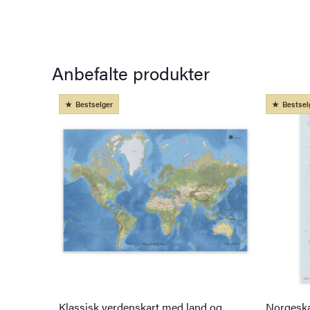
Anbefalte produkter
Bestselger
Bestsel
Klassisk verdenskart med land og
Norgeska