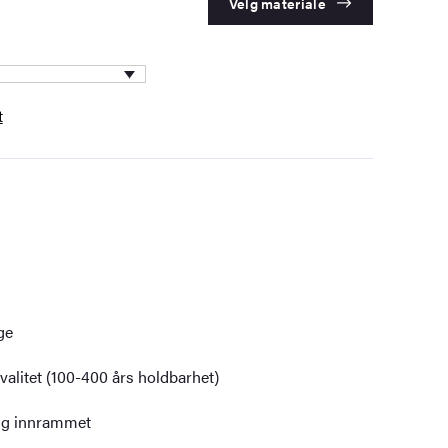
Velg materiale
t
ge
alitet (100-400 års holdbarhet)
dig innrammet