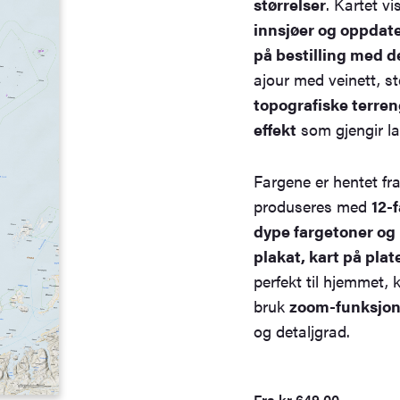
størrelser
. Kartet 
innsjøer og oppdat
på bestilling med d
ajour med veinett, s
topografiske terre
effekt
som gjengir la
Fargene er hentet fr
produseres med
12-
dype fargetoner og l
plakat, kart på pla
perfekt til hjemmet, 
bruk
zoom-funksjone
og detaljgrad.
Fra
kr
649,00