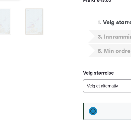
1
Velg størr
3
Innrammi
5
Min ordre
Velg størrelse