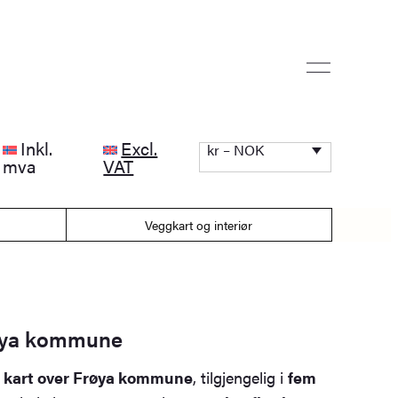
Inkl.
Excl.
kr – NOK
mva
VAT
Veggkart og interiør
øya kommune
rt kart over Frøya kommune
, tilgjengelig i
fem