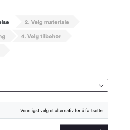
else
2
Velg materiale
ng
4
Velg tilbehør
Vennligst velg et alternativ for å fortsette.