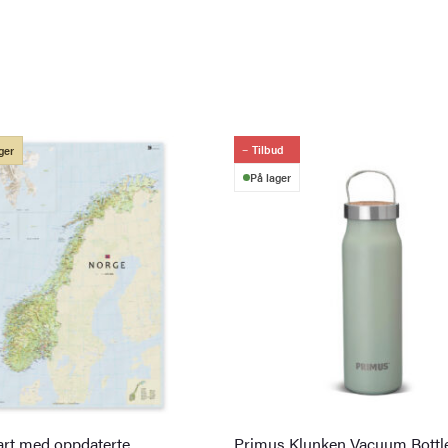
Tilbud
ger
På lager
rt med oppdaterte
Primus Klunken Vacuum Bottle