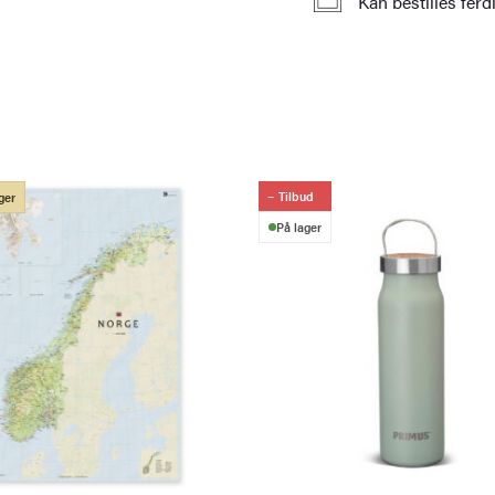
Kan bestilles fer
Tilbud
ger
På lager