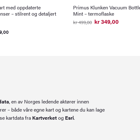
rt med oppdaterte
Primus Klunken Vacuum Bottle
nser – stilrent og detaljert
Mint – termoflaske
kr
349,00
kr
499,00
Opprinnelig
Nåværende
pris
pris
9,00
var:
er:
kr 499,00.
kr 349,00.
data
, en av Norges ledende aktører innen
rer – både våre egne kart og kartene du kan lage
se kartdata fra
Kartverket
og
Esri
.