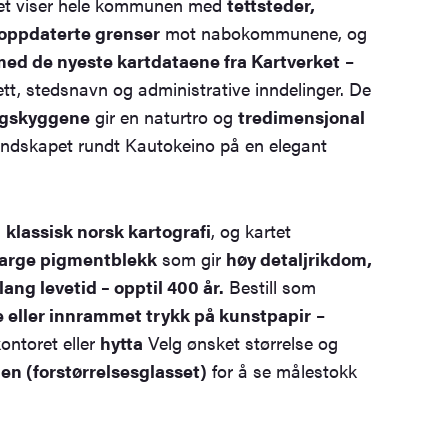
tet viser hele kommunen med
tettsteder,
g oppdaterte grenser
mot nabokommunene, og
 med de nyeste kartdataene fra Kartverket
–
ett, stedsnavn og administrative inndelinger. De
ngskyggene
gir en naturtro og
tredimensjonal
andskapet rundt Kautokeino på en elegant
a
klassisk norsk kartografi
, og kartet
farge pigmentblekk
som gir
høy detaljrikdom,
ang levetid – opptil 400 år.
Bestill som
te eller innrammet trykk på kunstpapir
–
kontoret eller
hytta
Velg ønsket størrelse og
n (forstørrelsesglasset)
for å se målestokk