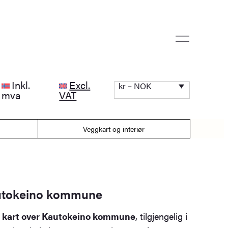
Inkl.
Excl.
kr – NOK
mva
VAT
Veggkart og interiør
utokeino kommune
rt kart over Kautokeino kommune
, tilgjengelig i