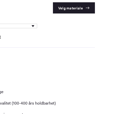
Velg materiale
t
ge
alitet (100-400 års holdbarhet)