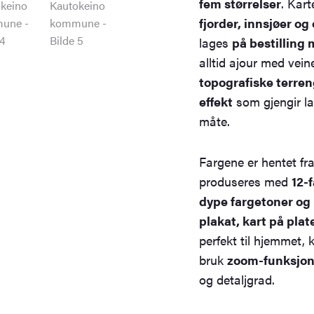
fem størrelser
. Kar
fjorder, innsjøer o
lages
på bestilling
alltid ajour med vein
topografiske terre
effekt
som gjengir l
måte.
Fargene er hentet fr
produseres med
12-
dype fargetoner og l
plakat, kart på pla
perfekt til hjemmet, 
bruk
zoom-funksjone
og detaljgrad.