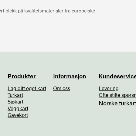
t blekk på kvalitetsmaterialer fra europeiske
Produkter
Informasjon
Kundeservic
Lag ditt eget kart
Om oss
Levering
Turkart
Ofte stilte spørs
Sjøkart
Norske turkar
Veggkart
Gavekort