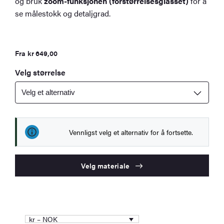
og bruk
zoom-funksjonen (forstørrelsesglasset)
for å
se målestokk og detaljgrad.
Fra
kr
649,00
Velg størrelse
Vennligst velg et alternativ for å fortsette.
Velg materiale
kr – NOK