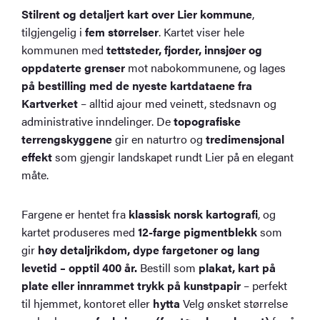
Stilrent og detaljert kart over Lier kommune
,
tilgjengelig i
fem størrelser
. Kartet viser hele
kommunen med
tettsteder, fjorder, innsjøer og
oppdaterte grenser
mot nabokommunene, og lages
på bestilling med de nyeste kartdataene fra
Kartverket
– alltid ajour med veinett, stedsnavn og
administrative inndelinger. De
topografiske
terrengskyggene
gir en naturtro og
tredimensjonal
effekt
som gjengir landskapet rundt Lier på en elegant
måte.
Fargene er hentet fra
klassisk norsk kartografi
, og
kartet produseres med
12-farge pigmentblekk
som
gir
høy detaljrikdom, dype fargetoner og lang
levetid – opptil 400 år.
Bestill som
plakat, kart på
plate eller innrammet trykk på kunstpapir
– perfekt
til hjemmet, kontoret eller
hytta
Velg ønsket størrelse