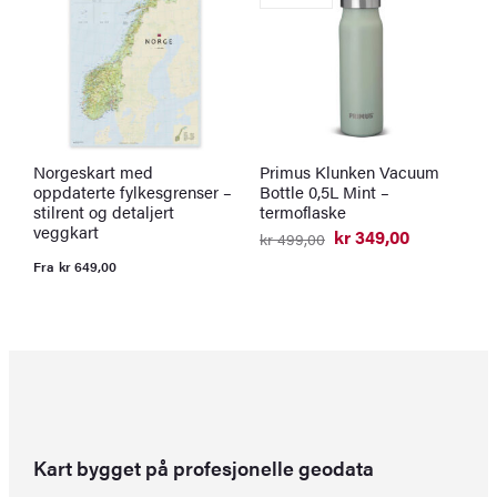
Norgeskart med
Primus Klunken Vacuum
K
oppdaterte fylkesgrenser –
Bottle 0,5L Mint –
l
stilrent og detaljert
termoflaske
F
veggkart
kr
349,00
kr
499,00
Opprinnelig
Nåværende
pris
pris
Fra
kr
649,00
var:
er:
kr 499,00.
kr 349,00.
Kart bygget på profesjonelle geodata