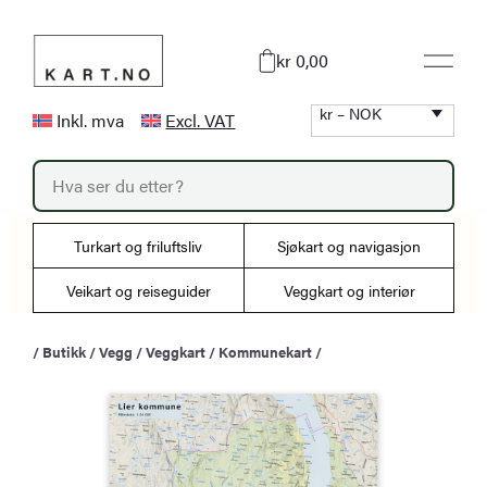
Hopp
til
kr 0,00
innhold
kr – NOK
Inkl. mva
Excl. VAT
P
r
o
d
u
Turkart og friluftsliv
Sjøkart og navigasjon
c
t
s
Veikart og reiseguider
Veggkart og interiør
s
e
a
/
Butikk
/
Vegg
/
Veggkart
/
Kommunekart
/
r
c
h