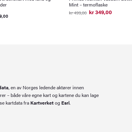
der
Mint – termoflaske
kr
349,00
kr
499,00
9,00
Opprinnelig
Nåværende
pris
pris
var:
er:
kr 499,00.
kr 349,00.
data
, en av Norges ledende aktører innen
rer – både våre egne kart og kartene du kan lage
se kartdata fra
Kartverket
og
Esri
.