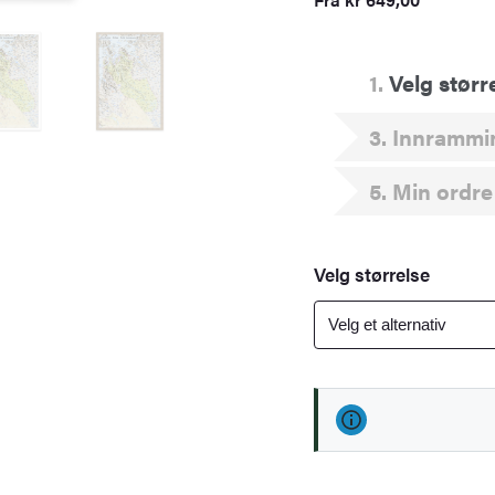
1
Velg størr
3
Innrammi
5
Min ordre
Velg størrelse