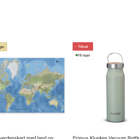
Tilbud
ger
På lager
 verdenskart med land og
Primus Klunken Vacuum Bottle