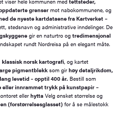
tet viser hele kommunen med
tettsteder,
g oppdaterte grenser
mot nabokommunene, og
 med de nyeste kartdataene fra Kartverket
–
ett, stedsnavn og administrative inndelinger. De
ngskyggene
gir en naturtro og
tredimensjonal
ndskapet rundt Nordreisa på en elegant måte.
a
klassisk norsk kartografi
, og kartet
farge pigmentblekk
som gir
høy detaljrikdom,
ang levetid – opptil 400 år.
Bestill som
te eller innrammet trykk på kunstpapir
–
kontoret eller
hytta
Velg ønsket størrelse og
n (forstørrelsesglasset)
for å se målestokk