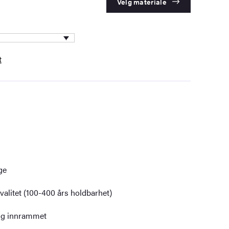
Velg materiale
t
ge
alitet (100-400 års holdbarhet)
dig innrammet