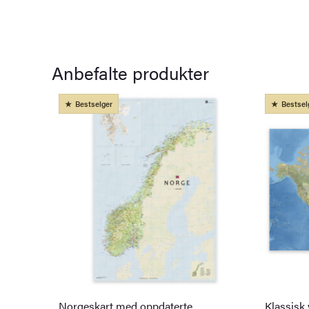
Anbefalte produkter
Bestselger
Bestsel
Norgeskart med oppdaterte
Klassisk