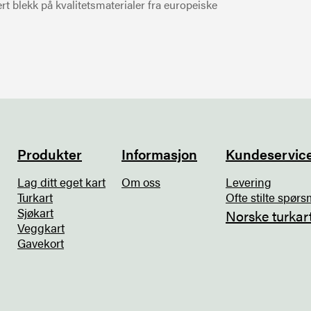
t blekk på kvalitetsmaterialer fra europeiske
Produkter
Informasjon
Kundeservic
Lag ditt eget kart
Om oss
Levering
Turkart
Ofte stilte spørs
Sjøkart
Norske turkar
Veggkart
Gavekort