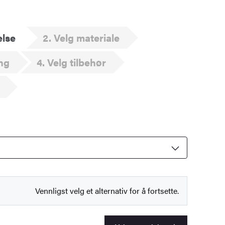
else
2
Velg materiale
ng
4
Velg tilbehør
Vennligst velg et alternativ for å fortsette.