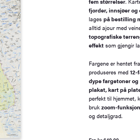
fem størrelser
. Kar
fjorder, innsjøer o
lages
på bestilling
alltid ajour med vein
topografiske terre
effekt
som gjengir la
Fargene er hentet fr
produseres med
12-
dype fargetoner og l
plakat, kart på pla
perfekt til hjemmet, 
bruk
zoom-funksjone
og detaljgrad.
Fra
kr
649,00