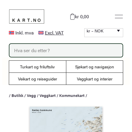
Hopp
til
kr 0,00
innhold
kr – NOK
Inkl. mva
Excl. VAT
P
r
o
d
u
Turkart og friluftsliv
Sjøkart og navigasjon
c
t
s
Veikart og reiseguider
Veggkart og interiør
s
e
a
/
Butikk
/
Vegg
/
Veggkart
/
Kommunekart
/
r
c
h