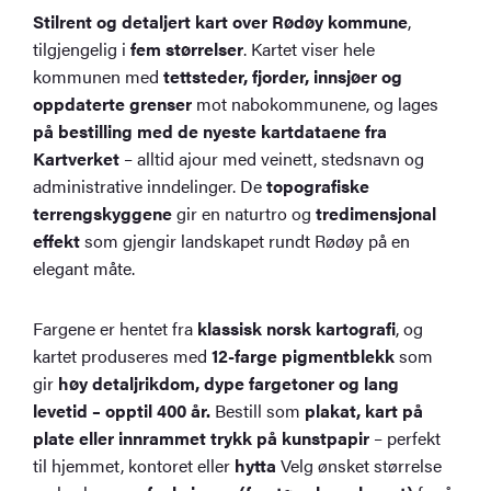
Stilrent og detaljert kart over Rødøy kommune
,
tilgjengelig i
fem størrelser
. Kartet viser hele
kommunen med
tettsteder, fjorder, innsjøer og
oppdaterte grenser
mot nabokommunene, og lages
på bestilling med de nyeste kartdataene fra
Kartverket
– alltid ajour med veinett, stedsnavn og
administrative inndelinger. De
topografiske
terrengskyggene
gir en naturtro og
tredimensjonal
effekt
som gjengir landskapet rundt Rødøy på en
elegant måte.
Fargene er hentet fra
klassisk norsk kartografi
, og
kartet produseres med
12-farge pigmentblekk
som
gir
høy detaljrikdom, dype fargetoner og lang
levetid – opptil 400 år.
Bestill som
plakat, kart på
plate eller innrammet trykk på kunstpapir
– perfekt
til hjemmet, kontoret eller
hytta
Velg ønsket størrelse