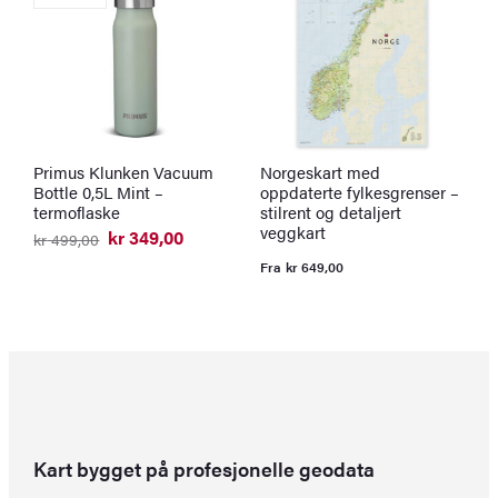
Primus Klunken Vacuum
Norgeskart med
K
Bottle 0,5L Mint –
oppdaterte fylkesgrenser –
l
termoflaske
stilrent og detaljert
F
veggkart
kr
349,00
kr
499,00
Opprinnelig
Nåværende
pris
pris
Fra
kr
649,00
var:
er:
kr 499,00.
kr 349,00.
Kart bygget på profesjonelle geodata