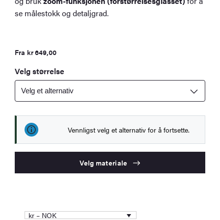
og bruk
zoom-funksjonen (forstørrelsesglasset)
for å
se målestokk og detaljgrad.
Fra
kr
649,00
Velg størrelse
Vennligst velg et alternativ for å fortsette.
Velg materiale
kr – NOK