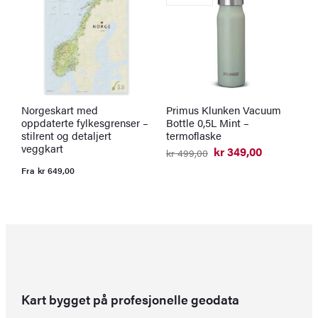
Norgeskart med
Primus Klunken Vacuum
K
oppdaterte fylkesgrenser –
Bottle 0,5L Mint –
l
stilrent og detaljert
termoflaske
F
veggkart
kr
349,00
kr
499,00
Opprinnelig
Nåværende
pris
pris
Fra
kr
649,00
var:
er:
kr 499,00.
kr 349,00.
Kart bygget på profesjonelle geodata