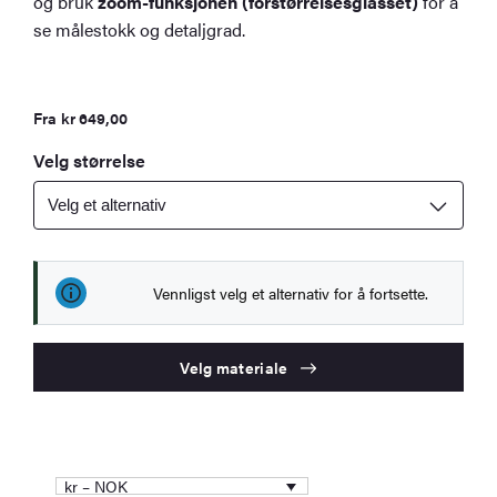
og bruk
zoom-funksjonen (forstørrelsesglasset)
for å
se målestokk og detaljgrad.
Fra
kr
649,00
Velg størrelse
Vennligst velg et alternativ for å fortsette.
Velg materiale
kr – NOK