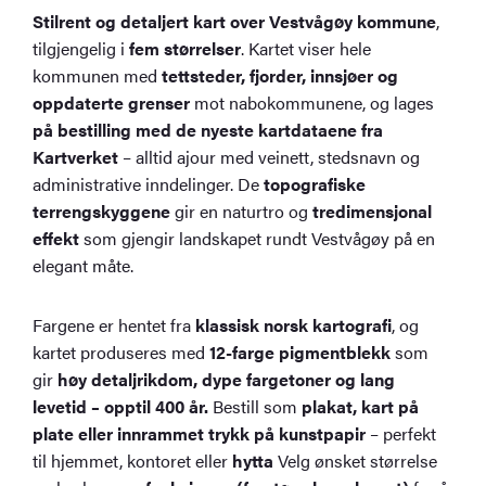
Stilrent og detaljert kart over Vestvågøy kommune
,
tilgjengelig i
fem størrelser
. Kartet viser hele
kommunen med
tettsteder, fjorder, innsjøer og
oppdaterte grenser
mot nabokommunene, og lages
på bestilling med de nyeste kartdataene fra
Kartverket
– alltid ajour med veinett, stedsnavn og
administrative inndelinger. De
topografiske
terrengskyggene
gir en naturtro og
tredimensjonal
effekt
som gjengir landskapet rundt Vestvågøy på en
elegant måte.
Fargene er hentet fra
klassisk norsk kartografi
, og
kartet produseres med
12-farge pigmentblekk
som
gir
høy detaljrikdom, dype fargetoner og lang
levetid – opptil 400 år.
Bestill som
plakat, kart på
plate eller innrammet trykk på kunstpapir
– perfekt
til hjemmet, kontoret eller
hytta
Velg ønsket størrelse