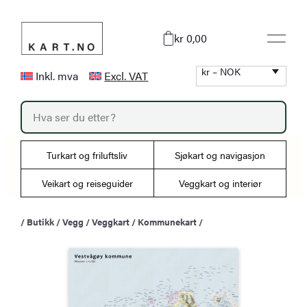
Hopp
til
kr 0,00
innhold
kr – NOK
Inkl. mva
Excl. VAT
P
r
o
d
u
Turkart og friluftsliv
Sjøkart og navigasjon
c
t
s
Veikart og reiseguider
Veggkart og interiør
s
e
a
/
Butikk
/
Vegg
/
Veggkart
/
Kommunekart
/
r
c
h