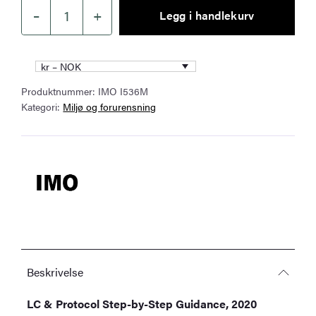
–
+
Legg i handlekurv
LC
&
Protocol
kr – NOK
Step-
Produktnummer:
IMO I536M
by-
Kategori:
Miljø og forurensning
Step
Guidance,
2020
Edition
–
IMO
I536M
antall
Beskrivelse
LC & Protocol Step-by-Step Guidance, 2020