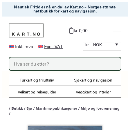
Hopp
Nautisk Fritid er nå en del av Kart.no – Norges største
nettbutikk for kart og navigasjon.
til
innhold
kr 0,00
kr – NOK
Inkl. mva
Excl. VAT
P
r
o
d
u
Turkart og friluftsliv
Sjøkart og navigasjon
c
t
s
Veikart og reiseguider
Veggkart og interiør
s
e
a
/
Butikk
/
Sjø
/
Maritime publikasjoner
/
Miljø og forurensning
r
/
c
h