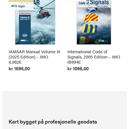
På lager
IAMSAR Manual Volume III
International Code of
I
(2025 Edition) – IMO
Signals, 2005 Edition – IMO
C
IL962E
IB994E
I
kr
1595,00
kr
1095,00
k
Kart bygget på profesjonelle geodata