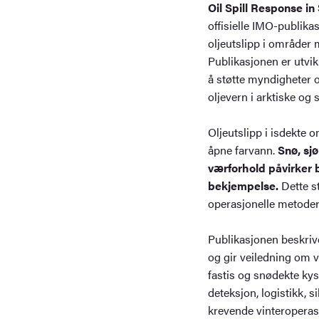
antall
Oil Spill Response in
offisielle IMO-publika
oljeutslipp i områder 
Publikasjonen er utvik
å støtte myndigheter
oljevern i arktiske og 
Oljeutslipp i isdekte 
åpne farvann.
Snø, sj
værforhold påvirker b
bekjempelse.
Dette st
operasjonelle metoder
Publikasjonen beskrive
og gir veiledning om v
fastis og snødekte ky
deteksjon, logistikk, 
krevende vinteroperas