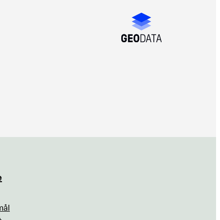
e
mål