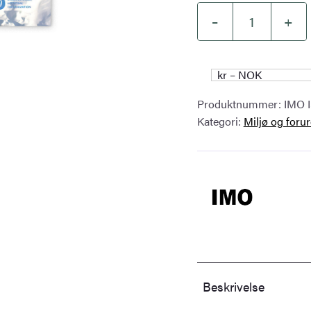
–
+
Oil
Spill
Response
kr – NOK
in
Produktnummer:
IMO 
Snow
Kategori:
Miljø og foru
and
Ice
Conditions,
2017
Edition
–
IMO
Beskrivelse
I585E