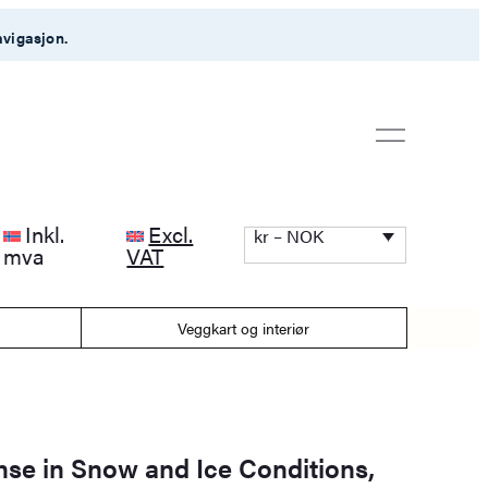
avigasjon.
Inkl.
Excl.
kr – NOK
mva
VAT
Veggkart og interiør
onse in Snow and Ice Conditions,