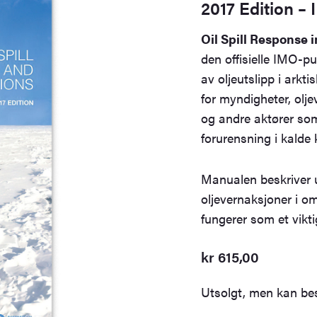
2017 Edition –
Oil Spill Response 
den offisielle IMO-p
av oljeutslipp i arkt
for myndigheter, olje
og andre aktører so
forurensning i kalde
Manualen beskriver ut
oljevernaksjoner i o
fungerer som et vikti
kr
615,00
Utsolgt, men kan bes