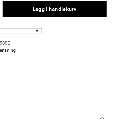
Legg i handlekurv
I585E
rensning