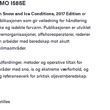
 IMO I585E
in Snow and Ice Conditions, 2017 Edition
er
ublikasjonen som gir veiledning for håndtering
iske og isdekte farvann. Publikasjonen er utviklet
vernorganisasjoner, offshoreoperatører, rederier
m arbeider med beredskap mot akutt
 klimaområder.
fordringer, metoder og operative tiltak for
mråder med snø, is og ekstreme værforhold, og
g referanseverk for arktisk oljevernberedskap.
tilles