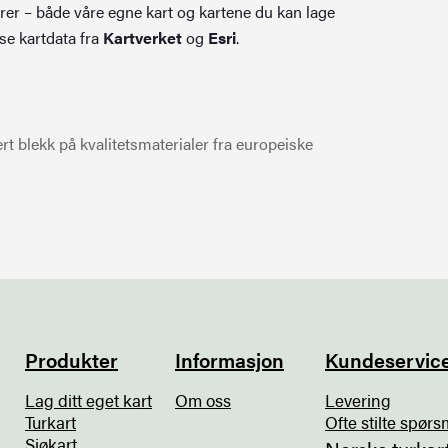
rer – både våre egne kart og kartene du kan lage
se kartdata fra
Kartverket
og
Esri
.
t blekk på kvalitetsmaterialer fra europeiske
Produkter
Informasjon
Kundeservic
Lag ditt eget kart
Om oss
Levering
Turkart
Ofte stilte spørs
Sjøkart