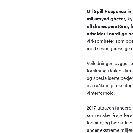
Oil Spill Response i
miljømyndigheter, ky
offshoreoperatører, 
arbeider i nordlige 
virksomheter som oper
med sesongmessige el
Veiledningen bygger på
forskning i kalde klim
og spesialiserte bekj
overvåkningsteknologi
vinterforhold.
2017-utgaven fungerer
som ønsker å styrke si
farvann, og bidrar til 
under ekstreme miljøf