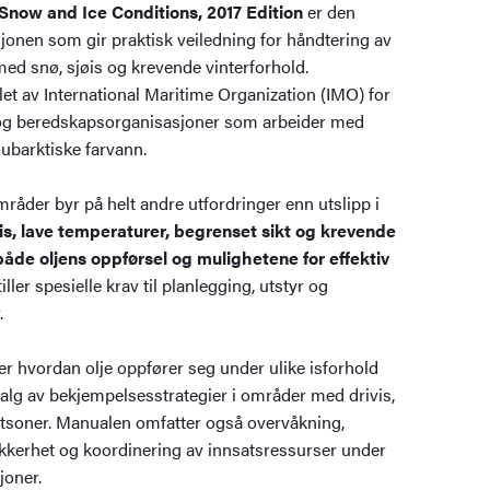
 Snow and Ice Conditions, 2017 Edition
er den
sjonen som gir praktisk veiledning for håndtering av
med snø, sjøis og krevende vinterforhold.
let av International Maritime Organization (IMO) for
 og beredskapsorganisasjoner som arbeider med
subarktiske farvann.
områder byr på helt andre utfordringer enn utslipp i
øis, lave temperaturer, begrenset sikt og krevende
åde oljens oppførsel og mulighetene for effektiv
iller spesielle krav til planlegging, utstyr og
.
r hvordan olje oppfører seg under ulike isforhold
alg av bekjempelsesstrategier i områder med drivis,
stsoner. Manualen omfatter også overvåkning,
sikkerhet og koordinering av innsatsressurser under
joner.