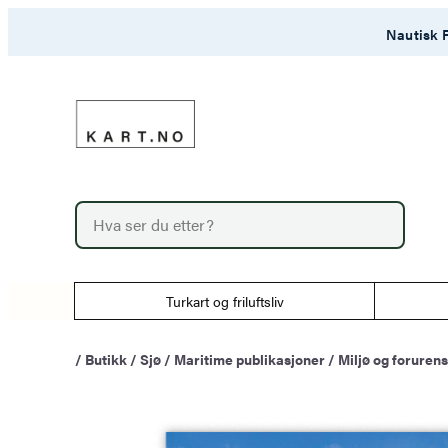
Hopp
Nautisk F
til
innhold
P
r
o
d
u
Turkart og friluftsliv
c
t
s
/
Butikk
/
Sjø
/
Maritime publikasjoner
/
Miljø og foruren
s
e
a
r