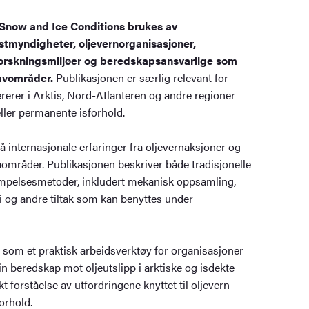
n Snow and Ice Conditions brukes av
stmyndigheter, oljevernorganisasjoner,
forskningsmiljøer og beredskapsansvarlige som
havområder.
Publikasjonen er særlig relevant for
erer i Arktis, Nord-Atlanteren og andre regioner
ler permanente isforhold.
 internasjonale erfaringer fra oljevernaksjoner og
aområder. Publikasjonen beskriver både tradisjonelle
empelsesmetoder, inkludert mekanisk oppsamling,
 og andre tiltak som kan benyttes under
 som et praktisk arbeidsverktøy for organisasjoner
n beredskap mot oljeutslipp i arktiske og isdekte
økt forståelse av utfordringene knyttet til oljevern
orhold.