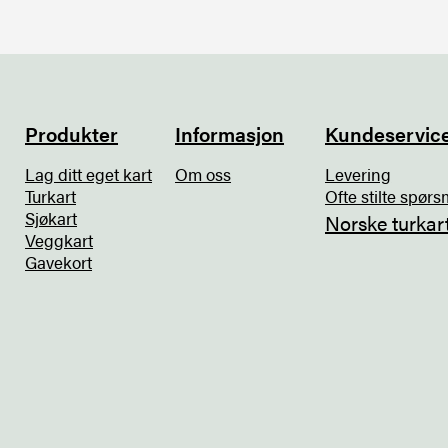
Produkter
Informasjon
Kundeservic
Lag ditt eget kart
Om oss
Levering
Turkart
Ofte stilte spørs
Sjøkart
Norske turkar
Veggkart
Gavekort