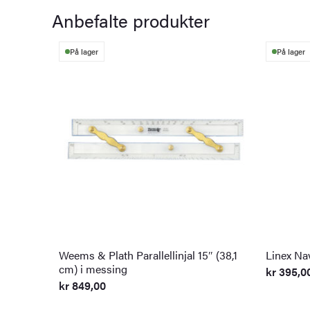
Anbefalte produkter
På lager
På lager
Weems & Plath Parallellinjal 15″ (38,1
Linex Na
cm) i messing
kr
395,0
kr
849,00