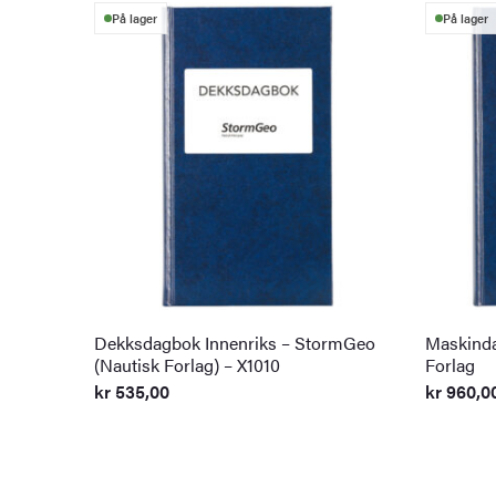
På lager
På lager
Dekksdagbok Innenriks – StormGeo
Maskinda
(Nautisk Forlag) – X1010
Forlag
kr
535,00
kr
960,0