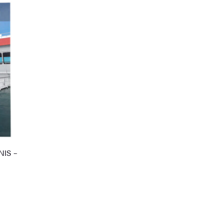
NIS –