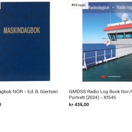
På lager
gbok NOR – Ed. B. Giertsen
GMDSS Radio Log Book Nor/
Portrett (2024) – X1545
0
kr
435,00