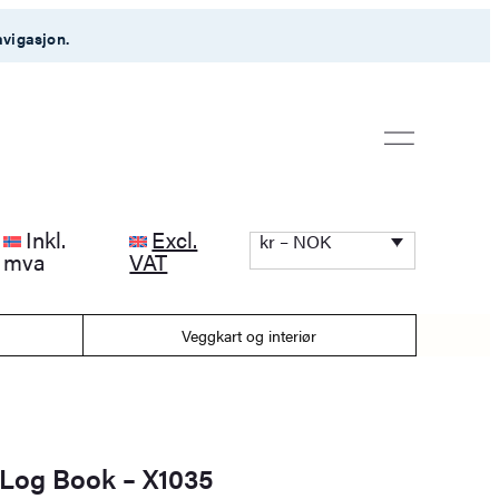
avigasjon.
Inkl.
Excl.
kr – NOK
mva
VAT
Veggkart og interiør
 Log Book – X1035