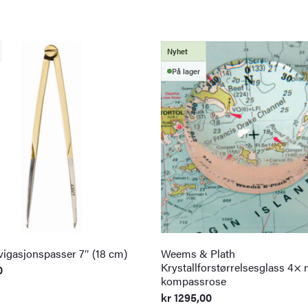
Nyhet
På lager
vigasjonspasser 7″ (18 cm)
Weems & Plath
Krystallforstørrelsesglass 4×
0
kompassrose
kr
1295,00