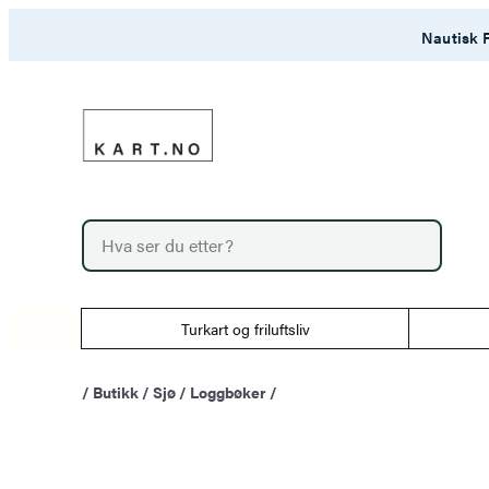
Hopp
Nautisk F
til
innhold
P
r
o
d
u
Turkart og friluftsliv
c
t
s
/
Butikk
/
Sjø
/
Loggbøker
/
s
e
a
r