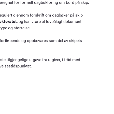
regnet for formell dagbokføring om bord på skip.
regulert gjennom forskrift om dagbøker på skip
ektoratet
, og kan være et lovpålagt dokument
type og størrelse.
fortløpende og oppbevares som del av skipets
te tilgjengelige utgave fra utgiver, i tråd med
velsestidspunktet.