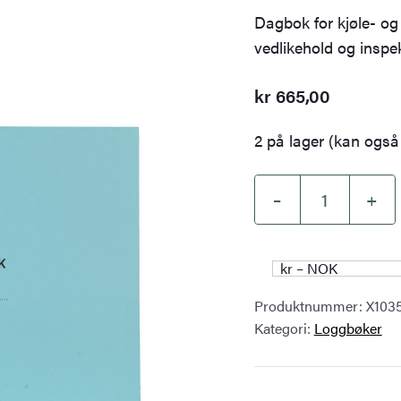
Dagbok for kjøle- og
vedlikehold og inspe
kr
665,00
2 på lager (kan også 
–
+
Reefer
Record
Log
kr – NOK
Book
Produktnummer:
X103
–
Kategori:
Loggbøker
X1035
antall