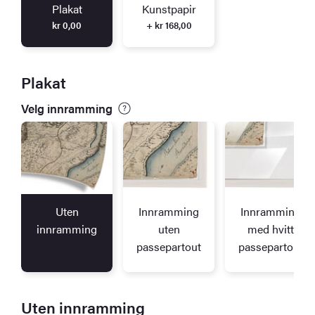
Plakat
Kunstpapir
kr
0,00
+ kr 168,00
Plakat
Velg innramming
Uten
Innramming
Innramming
innramming
uten
med hvitt
passepartout
passepartout
Uten innramming