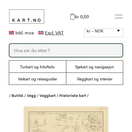
Hopp
til
kr 0,00
innhold
kr – NOK
Inkl. mva
Excl. VAT
P
r
o
d
u
Turkart og friluftsliv
Sjøkart og navigasjon
c
t
s
Veikart og reiseguider
Veggkart og interiør
s
e
a
/
Butikk
/
Vegg
/
Veggkart
/
Historiske kart
/
r
c
h