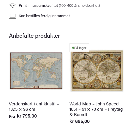
Print i museumskvalitet (100-400 års holdbarhet)
Kan bestilles ferdig innrammet
Anbefalte produkter
Dette
På lager
produktet
har
flere
varianter.
Alternativene
kan
velges
Verdenskart i antikk stil –
World Map – John Speed
på
137,5 × 96 cm
1651 – 91 × 70 cm – Freytag
produktsiden
& Berndt
kr
795,00
Fra
kr
695,00