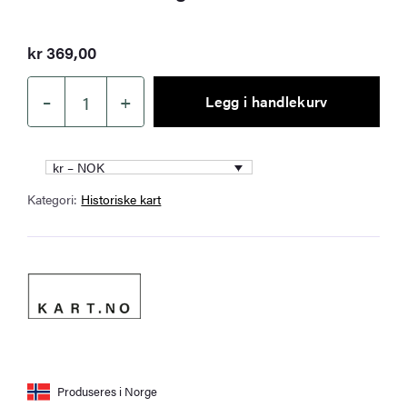
kr
369,00
–
+
Legg i handlekurv
Jærens
rev
1962
kr – NOK
antall
Kategori:
Historiske kart
Produseres i Norge