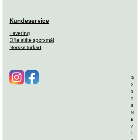
Kundeservice
Levering
Ofte stilte spørsmål
Norske turkart
©
2
0
2
6
N
a
v
i
g