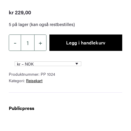
kr
229,00
5 på lager (kan også restbestilles)
–
+
Legg i handlekurv
Spania
og
Portugal
kr – NOK
–
Produktnummer:
PP 1024
vei-
Kategori:
Reisekart
og
fritidskart
antall
Publicpress