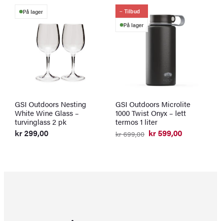
Tilbud
På lager
På lager
GSI Outdoors Nesting
GSI Outdoors Microlite
S
White Wine Glass –
1000 Twist Onyx – lett
v
turvinglass 2 pk
termos 1 liter
k
O
N
kr
299,00
kr
599,00
kr
699,00
p
p
Opprinnelig
Nåværende
v
er
pris
pris
k
k
var:
er:
kr 699,00.
kr 599,00.