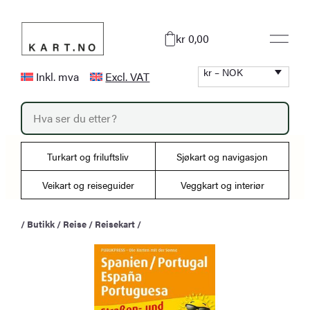
Hopp
til
kr 0,00
innhold
kr – NOK
Inkl. mva
Excl. VAT
P
r
o
d
u
Turkart og friluftsliv
Sjøkart og navigasjon
c
t
s
Veikart og reiseguider
Veggkart og interiør
s
e
a
/
Butikk
/
Reise
/
Reisekart
/
r
c
h