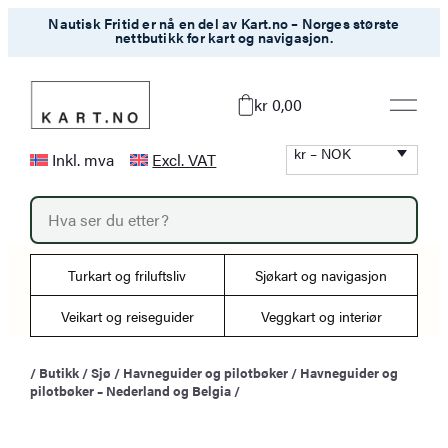
Hopp
Nautisk Fritid er nå en del av Kart.no – Norges største
nettbutikk for kart og navigasjon.
til
innhold
kr 0,00
kr – NOK
Inkl. mva
Excl. VAT
P
r
o
d
u
Turkart og friluftsliv
Sjøkart og navigasjon
c
t
s
Veikart og reiseguider
Veggkart og interiør
s
e
a
/
Butikk
/
Sjø
/
Havneguider og pilotbøker
/
Havneguider og
r
pilotbøker – Nederland og Belgia
/
c
h