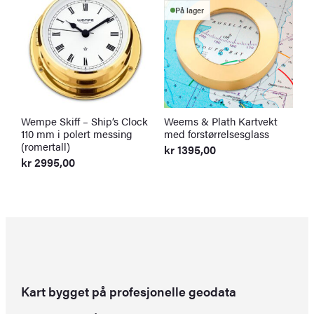
På lager
Wempe Skiff – Ship’s Clock
Weems & Plath Kartvekt
S
110 mm i polert messing
med forstørrelsesglass
S
(romertall)
f
kr
1395,00
kr
2995,00
k
O
N
p
p
v
er
k
k
Kart bygget på profesjonelle geodata