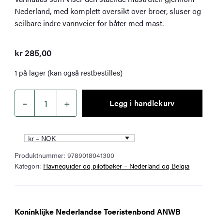
Nederland, med komplett oversikt over broer, sluser og
seilbare indre vannveier for båter med mast.
kr
285,00
1 på lager (kan også restbestilles)
–
+
Legg i handlekurv
Staande
Mastroute
antall
kr – NOK
Produktnummer:
9789018041300
Kategori:
Havneguider og pilotbøker – Nederland og Belgia
Koninklijke Nederlandse Toeristenbond ANWB