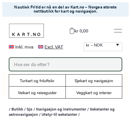
Hopp
Nautisk Fritid er nå en del av Kart.no – Norges største
nettbutikk for kart og navigasjon.
til
innhold
kr 0,00
kr – NOK
Inkl. mva
Excl. VAT
P
r
o
d
u
Turkart og friluftsliv
Sjøkart og navigasjon
c
t
s
Veikart og reiseguider
Veggkart og interiør
s
e
a
/
Butikk
/
Sjø
/
Navigasjon og instrumenter
/
Sekstanter og
r
astronavigasjon
/
Utstyr til sekstanter
/
c
h