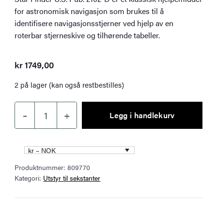
for astronomisk navigasjon som brukes til å
identifisere navigasjonsstjerner ved hjelp av en
roterbar stjerneskive og tilhørende tabeller.
kr
1749,00
2 på lager (kan også restbestilles)
–
+
Legg i handlekurv
Star
Finder
U.S.
kr – NOK
Pub.
Produktnummer:
809770
2102-
Kategori:
Utstyr til sekstanter
D
antall