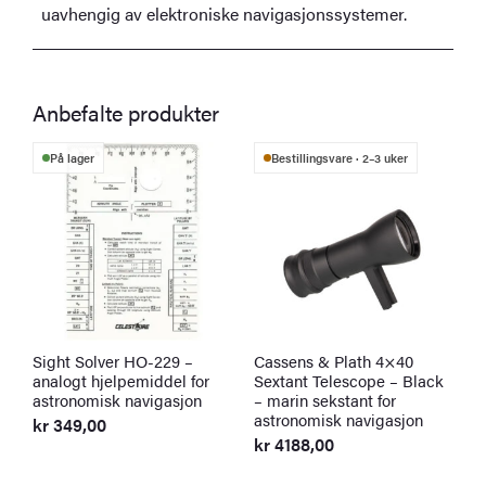
uavhengig av elektroniske navigasjonssystemer.
Anbefalte produkter
På lager
Bestillingsvare · 2–3 uker
Sight Solver HO-229 –
Cassens & Plath 4×40
C
analogt hjelpemiddel for
Sextant Telescope – Black
T
astronomisk navigasjon
– marin sekstant for
h
astronomisk navigasjon
s
kr
349,00
kr
4188,00
k