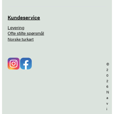
Kundeservice
Levering
Ofte stilte spørsmål
Norske turkart
©
2
0
2
6
N
a
v
i