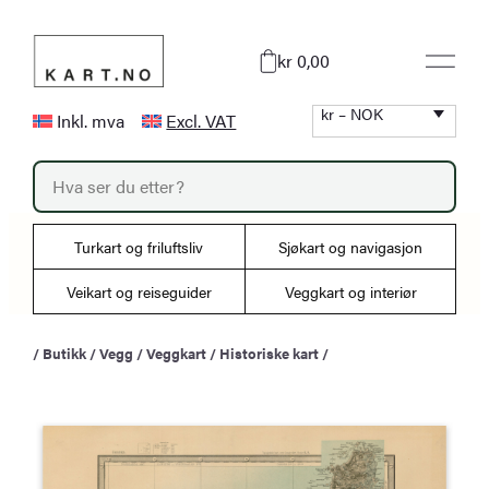
Hopp
til
kr 0,00
innhold
kr – NOK
Inkl. mva
Excl. VAT
P
r
o
d
u
Turkart og friluftsliv
Sjøkart og navigasjon
c
t
s
Veikart og reiseguider
Veggkart og interiør
s
e
a
/
Butikk
/
Vegg
/
Veggkart
/
Historiske kart
/
r
c
h