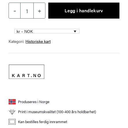
–
+
Legg i handlekurv
Vesterålen
1908
antall
kr – NOK
Kategori:
Historiske kart
Produseres i Norge
Print i museumskvalitet (100-400 års holdbarhet)
Kan bestilles ferdig innrammet