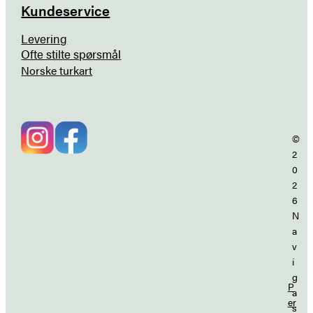
Kundeservice
Levering
Ofte stilte spørsmål
Norske turkart
©
2
0
2
6
N
a
v
i
g
P
a
er
s