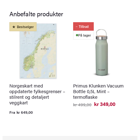
Anbefalte produkter
Tilbud
Bestselger
På lager
Norgeskart med
Primus Klunken Vacuum
K
oppdaterte fylkesgrenser –
Bottle 0,5L Mint –
l
stilrent og detaljert
termoflaske
F
veggkart
kr
349,00
kr
499,00
Opprinnelig
Nåværende
pris
pris
Fra
kr
649,00
var:
er:
kr 499,00.
kr 349,00.