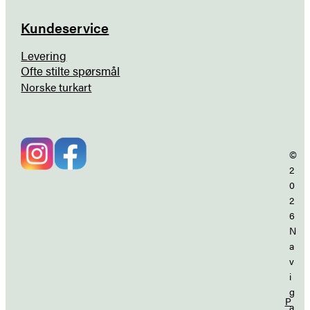
Kundeservice
Levering
Ofte stilte spørsmål
Norske turkart
©
2
0
2
6
N
a
v
i
g
P
a