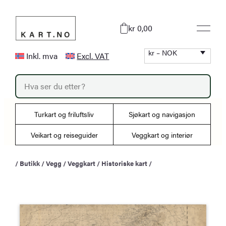
Hopp
til
kr 0,00
innhold
kr – NOK
Inkl. mva
Excl. VAT
P
r
o
d
u
Turkart og friluftsliv
Sjøkart og navigasjon
c
t
s
Veikart og reiseguider
Veggkart og interiør
s
e
a
/
Butikk
/
Vegg
/
Veggkart
/
Historiske kart
/
r
c
h