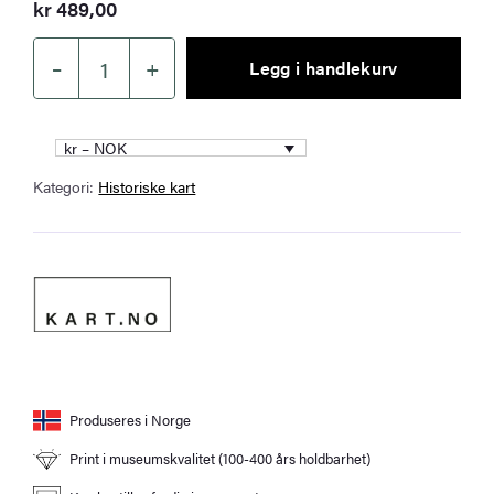
kr
489,00
–
+
Legg i handlekurv
Trondheim-
Hitra-
Halten
kr – NOK
antall
Kategori:
Historiske kart
Produseres i Norge
Print i museumskvalitet (100-400 års holdbarhet)