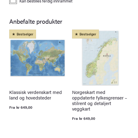
Kan bestilles ferdig innrammet
Anbefalte produkter
Bestselger
Bestselger
Klassisk verdenskart med
Norgeskart med
P
land og hovedsteder
oppdaterte fylkesgrenser –
B
stilrent og detaljert
t
Fra
kr
649,00
veggkart
k
O
N
p
p
Fra
kr
649,00
v
er
k
k