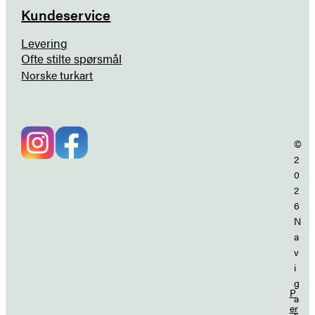
Kundeservice
Levering
Ofte stilte spørsmål
Norske turkart
©
2
0
2
6
N
a
v
i
g
P
a
er
s