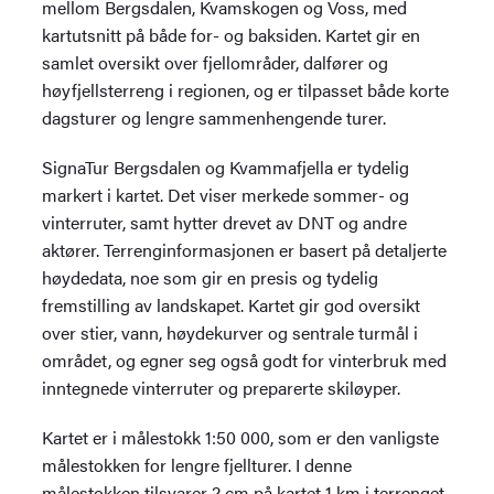
mellom Bergsdalen, Kvamskogen og Voss, med
kartutsnitt på både for- og baksiden. Kartet gir en
samlet oversikt over fjellområder, dalfører og
høyfjellsterreng i regionen, og er tilpasset både korte
dagsturer og lengre sammenhengende turer.
SignaTur Bergsdalen og Kvammafjella er tydelig
markert i kartet. Det viser merkede sommer- og
vinterruter, samt hytter drevet av DNT og andre
aktører. Terrenginformasjonen er basert på detaljerte
høydedata, noe som gir en presis og tydelig
fremstilling av landskapet. Kartet gir god oversikt
over stier, vann, høydekurver og sentrale turmål i
området, og egner seg også godt for vinterbruk med
inntegnede vinterruter og preparerte skiløyper.
Kartet er i målestokk 1:50 000, som er den vanligste
målestokken for lengre fjellturer. I denne
målestokken tilsvarer 2 cm på kartet 1 km i terrenget.