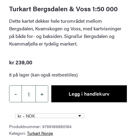
Turkart Bergsdalen & Voss 1:50 000
Dette kartet dekker hele turområdet mellom
Bergsdalen, Kvamskogen og Voss, med kartvisninger
på både for- og baksiden. SignaTur Bergsdalen og
Kvammafjella er tydelig markert.
kr
239,00
8 på lager (kan også restbestilles)
–
+
Legg i handlekurv
Turkart
Bergsdalen
&
kr – NOK
Voss
Produktnummer:
9789189880184
1:50
Kategori:
Turkart Norge
000