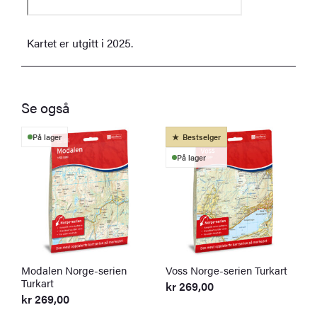
Kartet er utgitt i 2025.
Se også
På lager
Bestselger
På lager
Modalen Norge-serien
Voss Norge-serien Turkart
H
Turkart
s
kr
269,00
kr
269,00
k