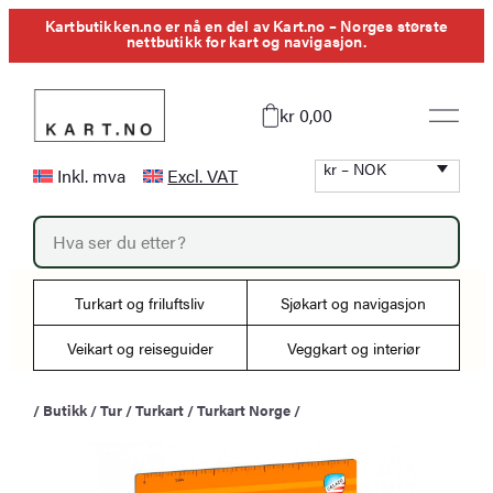
Hopp
Kartbutikken.no er nå en del av Kart.no – Norges største
nettbutikk for kart og navigasjon.
til
innhold
kr 0,00
kr – NOK
Inkl. mva
Excl. VAT
P
r
o
d
u
Turkart og friluftsliv
Sjøkart og navigasjon
c
t
s
Veikart og reiseguider
Veggkart og interiør
s
e
a
/
Butikk
/
Tur
/
Turkart
/
Turkart Norge
/
r
c
h