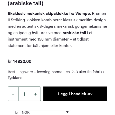
(arabiske tall)
Eksklusiv mekanisk skipsklokke fra Wempe.
Bremen
II Striking-klokken kombinerer klassisk maritim design
med en autentisk 8-dagers mekanisk gongemekanisme
og en tydelig hvit urskive med
arabiske tall
i et
instrument med 150 mm diameter – et tidløst
statement for båt, hjem eller kontor.
kr
14820,00
Bestillingsvare – levering normalt ca. 2–3 uker fra fabrikk i
Tyskland
–
+
Legg i handlekurv
Wempe
Bremen
II
kr – NOK