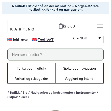
Hopp
Nautisk Fritid er nå en del av Kart.no – Norges største
nettbutikk for kart og navigasjon.
til
innhold
kr 0,00
kr – NOK
Inkl. mva
Excl. VAT
P
r
o
d
u
Turkart og friluftsliv
Sjøkart og navigasjon
c
t
s
Veikart og reiseguider
Veggkart og interiør
s
e
a
/
Butikk
/
Sjø
/
Navigasjon og instrumenter
/
Instrumenter
/
r
Skipsklokker
/
c
h