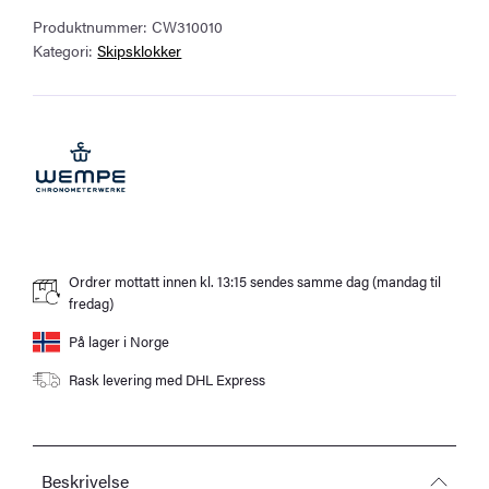
–
Produktnummer:
CW310010
Striking
Kategori:
Skipsklokker
Ship’s
Clock
150
mm
i
polert
messing
(arabiske
tall)
Ordrer mottatt innen kl. 13:15 sendes samme dag (mandag til
antall
fredag)
På lager i Norge
Rask levering med DHL Express
Beskrivelse