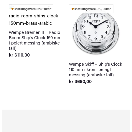
Bestillingsvare · 2–3 uker
Bestillingsvare · 2–3 uker
Wempe Bremen II – Radio
Room Ship’s Clock 150 mm
i polert messing (arabiske
tall)
kr
6110,00
Wempe Skiff – Ship’s Clock
W
110 mm i krom-belagt
S
messing (arabiske tall)
m
(
kr
3690,00
k