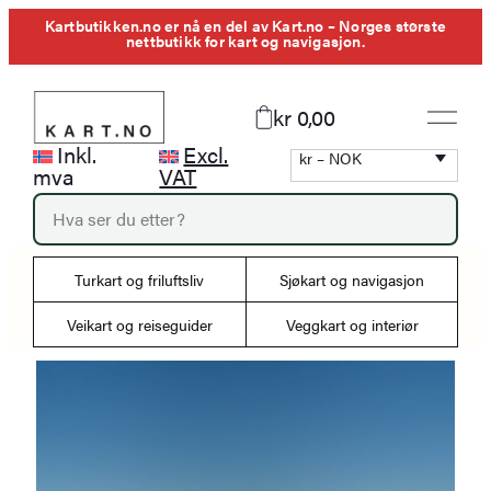
Hopp
Kartbutikken.no er nå en del av Kart.no – Norges største
nettbutikk for kart og navigasjon.
til
innhold
kr 0,00
Inkl.
Excl.
kr – NOK
mva
VAT
P
r
o
d
Turkart og friluftsliv
Sjøkart og navigasjon
u
c
Veikart og reiseguider
Veggkart og interiør
t
s
s
e
a
r
c
h