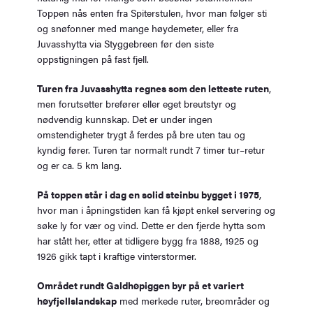
Toppen nås enten fra Spiterstulen, hvor man følger sti
og snøfonner med mange høydemeter, eller fra
Juvasshytta via Styggebreen før den siste
oppstigningen på fast fjell.
Turen fra Juvasshytta regnes som den letteste ruten
,
men forutsetter brefører eller eget breutstyr og
nødvendig kunnskap. Det er under ingen
omstendigheter trygt å ferdes på bre uten tau og
kyndig fører. Turen tar normalt rundt 7 timer tur–retur
og er ca. 5 km lang.
På toppen står i dag en solid steinbu bygget i 1975
,
hvor man i åpningstiden kan få kjøpt enkel servering og
søke ly for vær og vind. Dette er den fjerde hytta som
har stått her, etter at tidligere bygg fra 1888, 1925 og
1926 gikk tapt i kraftige vinterstormer.
Området rundt Galdhøpiggen byr på et variert
høyfjellslandskap
med merkede ruter, breområder og