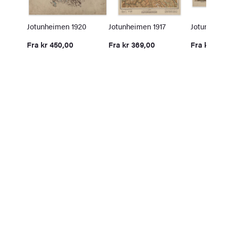
Jotunheimen 1920
Jotunheimen 1917
Jotunheim
Fra
kr
450,00
Fra
kr
369,00
Fra
kr
369