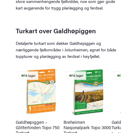
store sammenhengende fjellvidder, noe som gjør gode
kart avgjørende for trygg planlegging og ferdsel.
Turkart over Galdhøpiggen
Detaljerte turkart som dekker Galdhøpiggen og
nærliggende fjellområder i Jotunheimen, egnet for både
toppturer og planlegging av ferdsel i høyfjellet.
På lager
På lager
På lager
Galdhøpiggen –
Breheimen
Galdhøpi
Glittertinden Topo 750
Nasjonalpark Topo 3000
Turkart
Turkart
Turkart