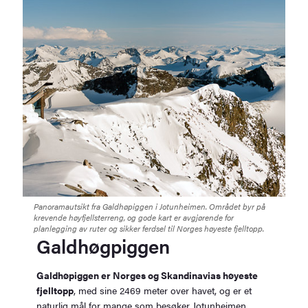
Panoramautsikt fra Galdhøpiggen i Jotunheimen. Området byr på
krevende høyfjellsterreng, og gode kart er avgjørende for
planlegging av ruter og sikker ferdsel til Norges høyeste fjelltopp.
Galdhøgpiggen
Galdhøpiggen er Norges og Skandinavias høyeste
fjelltopp
, med sine 2469 meter over havet, og er et
naturlig mål for mange som besøker Jotunheimen.