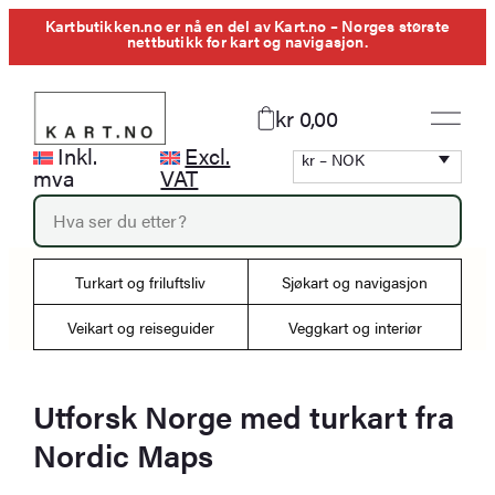
Hopp
Kartbutikken.no er nå en del av Kart.no – Norges største
nettbutikk for kart og navigasjon.
til
innhold
kr 0,00
Inkl.
Excl.
kr – NOK
mva
VAT
P
r
o
d
Turkart og friluftsliv
Sjøkart og navigasjon
u
c
Veikart og reiseguider
Veggkart og interiør
t
s
s
e
Utforsk Norge med turkart fra
a
r
Nordic Maps
c
h