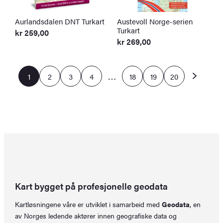
Aurlandsdalen DNT Turkart
Austevoll Norge-serien
Turkart
kr
259,00
kr
269,00
…
1
2
3
4
18
19
20
Kart bygget på profesjonelle geodata
Kartløsningene våre er utviklet i samarbeid med
Geodata
, en
av Norges ledende aktører innen geografiske data og