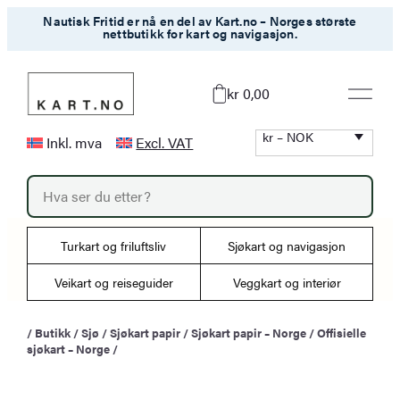
Hopp
Nautisk Fritid er nå en del av Kart.no – Norges største
nettbutikk for kart og navigasjon.
til
innhold
kr 0,00
kr – NOK
Inkl. mva
Excl. VAT
P
r
o
d
u
Turkart og friluftsliv
Sjøkart og navigasjon
c
t
s
Veikart og reiseguider
Veggkart og interiør
s
e
a
/
Butikk
/
Sjø
/
Sjøkart papir
/
Sjøkart papir – Norge
/
Offisielle
r
sjøkart – Norge
/
c
h