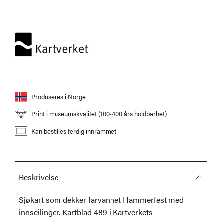
med
innseilinger
antall
Produseres i Norge
Print i museumskvalitet (100-400 års holdbarhet)
Kan bestilles ferdig innrammet
Beskrivelse
Sjøkart som dekker farvannet Hammerfest med
innseilinger. Kartblad 489 i Kartverkets