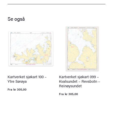
Se også
Kartverket sjøkart 100 –
Kartverket sjøkart 099 –
K
Ytre Sørøya
Kvalsundet – Revsbotn –
S
Reinøysundet
–
Fra
kr
305,00
Fra
kr
305,00
F