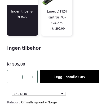
Ingen tilbehør
Linex DT124
kr
0,00
Kartrør 70–
124 cm
+ kr 299,00
Ingen tilbehør
kr
305,00
–
+
Legg i handlekurv
Kartverket
sjøkart
489
kr – NOK
–
Kategori:
Offisielle sjøkart – Norge
Hammerfest