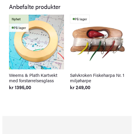
Anbefalte produkter
Nyhet
På lager
På lager
Weems & Plath Kartvekt
Sølvkroken Fiskeharpa Nr. 1
S
med forstørrelsesglass
miljøharpe
S
f
kr
1395,00
kr
249,00
k
O
N
p
p
v
er
k
k