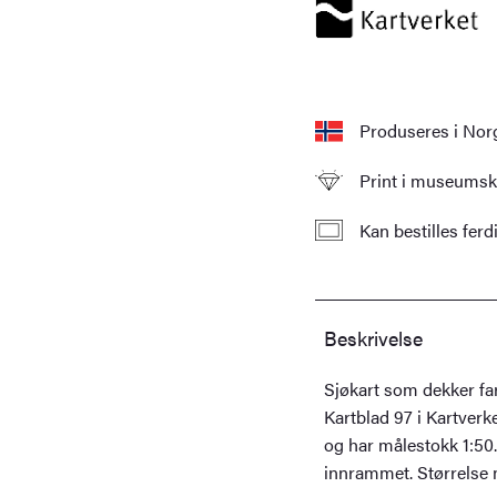
Rognsundet
antall
Produseres i Nor
Print i museumskv
Kan bestilles fer
Beskrivelse
Sjøkart som dekker fa
Kartblad 97 i Kartverk
og har målestokk 1:50.
innrammet. Størrelse 