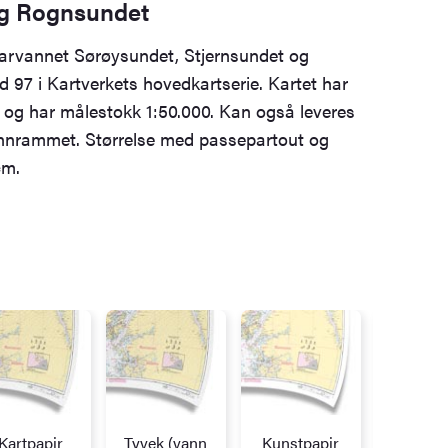
og Rognsundet
farvannet Sørøysundet, Stjernsundet og
 97 i Kartverkets hovedkartserie. Kartet har
m og har målestokk 1:50.000. Kan også leveres
g innrammet. Størrelse med passepartout og
cm.
Kartpapir
Tyvek (vann
Kunstpapir
Alupl