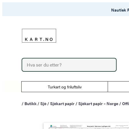
Hopp
Nautisk F
til
innhold
P
r
o
d
u
Turkart og friluftsliv
c
t
s
/
Butikk
/
Sjø
/
Sjøkart papir
/
Sjøkart papir – Norge
/
Off
s
e
a
r