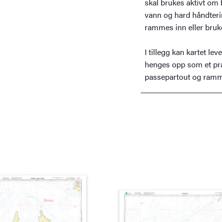
skal brukes aktivt om b
vann og hard håndterin
rammes inn eller bruke
I tillegg kan kartet le
henges opp som et pra
passepartout og ramme