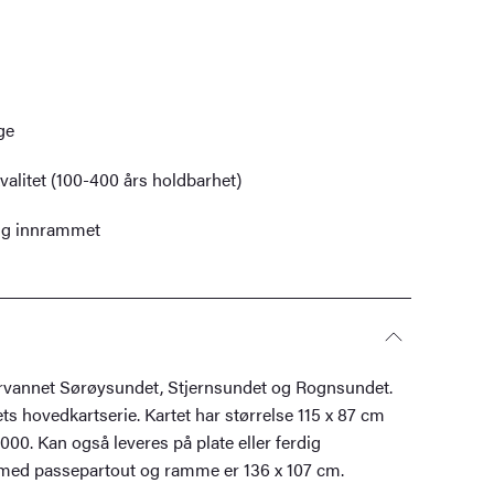
ge
alitet (100-400 års holdbarhet)
dig innrammet
rvannet Sørøysundet, Stjernsundet og Rognsundet.
ets hovedkartserie. Kartet har størrelse 115 x 87 cm
000. Kan også leveres på plate eller ferdig
med passepartout og ramme er 136 x 107 cm.