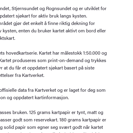
ndet, Stjernsundet og Rognsundet og er utviklet for
datert sjøkart for aktiv bruk langs kysten.
ådet gjør det enkelt å finne riktig dekning for
 kysten, enten du bruker kartet aktivt om bord eller
ktskart.
ets hovedkartserie. Kartet har målestokk 1:50.000 og
. Kartet produseres som print-on-demand og trykkes
yr at du får et oppdatert sjøkart basert på siste
ttelser fra Kartverket.
offisielle data fra Kartverket og er laget for deg som
sjon og oppdatert kartinformasjon.
passes bruken. 125 grams kartpapir er tynt, matt og
asser godt som reservekart. 180 grams kartpapir er
og solid papir som egner seg svært godt når kartet