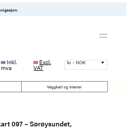
avigasjon.
Inkl.
Excl.
kr – NOK
mva
VAT
Veggkart og interiør
kart 097 – Sørøysundet,