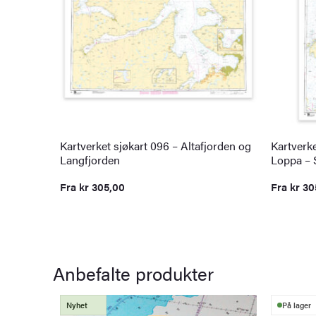
Kartverket sjøkart 096 – Altafjorden og
Kartverke
Langfjorden
Loppa – 
Fra
kr
305,00
Fra
kr
30
Anbefalte produkter
Nyhet
På lager