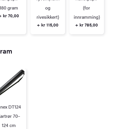
+ kr 23
180 gram
og
(for
+ kr 70,00
rivesikkert)
innramming)
+ kr 115,00
+ kr 785,00
gram
inex DT124
artrør 70–
124 cm