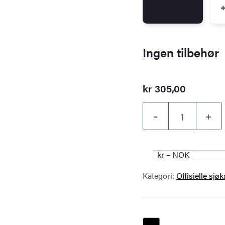
+
Ingen tilbehør
kr
305,00
–
+
Kartverket
sjøkart
097
kr – NOK
–
Kategori:
Offisielle sjø
Sørøysundet,
Stjernsundet
og