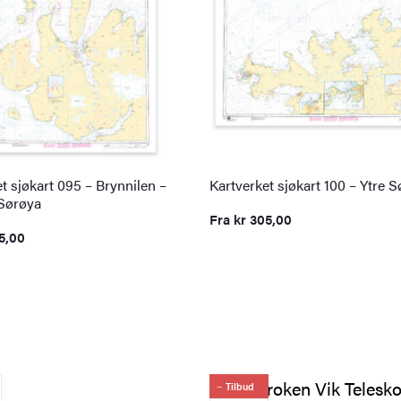
t sjøkart 095 – Brynnilen –
Kartverket sjøkart 100 – Ytre 
Sørøya
Fra
kr
305,00
5,00
Tilbud