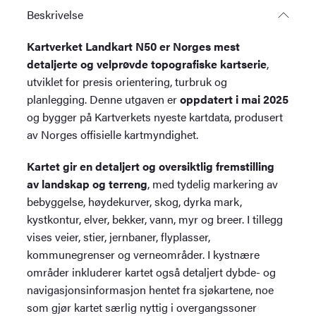
Beskrivelse
Kartverket Landkart N50 er Norges mest
detaljerte og velprøvde topografiske kartserie
,
utviklet for presis orientering, turbruk og
planlegging. Denne utgaven er
oppdatert i mai 2025
og bygger på Kartverkets nyeste kartdata, produsert
av Norges offisielle kartmyndighet.
Kartet gir en detaljert og oversiktlig fremstilling
av landskap og terreng
, med tydelig markering av
bebyggelse, høydekurver, skog, dyrka mark,
kystkontur, elver, bekker, vann, myr og breer. I tillegg
vises veier, stier, jernbaner, flyplasser,
kommunegrenser og verneområder. I kystnære
områder inkluderer kartet også detaljert dybde- og
navigasjonsinformasjon hentet fra sjøkartene, noe
som gjør kartet særlig nyttig i overgangssoner