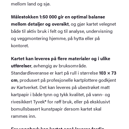
mellom land og sjø.
Målestokken 1:50 000 gir en optimal balanse
mellom detaljer og oversikt
, og gjør kartet velegnet
både til aktiv bruk i felt og til analyse, undervisning
og veggmontering hjemme, på hytta eller på
kontoret.
Kartet kan leveres på flere materialer og i ulike
utførelser
, avhengig av bruksområde.
Standardleveranse er kart på rull i størrelse
103 × 73
cm
, produsert på profesjonelle kartplottere godkjent
av Kartverket. Det kan leveres på ubestrøket matt
kartpapir i både tynn og tykk kvalitet, på vann- og
rivesikkert Tyvek® for røff bruk, eller på eksklusivt
bomullsbasert kunstpapir dersom kartet skal
rammes inn.
For veggbruk kan kartet også leveres ferdig