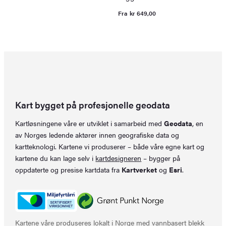
O
N
p
p
Fra
kr
649,00
v
er
k
k
Kart bygget på profesjonelle geodata
Kartløsningene våre er utviklet i samarbeid med
Geodata
, en
av Norges ledende aktører innen geografiske data og
kartteknologi. Kartene vi produserer – både våre egne kart og
kartene du kan lage selv i
kartdesigneren
– bygger på
oppdaterte og presise kartdata fra
Kartverket
og
Esri
.
Kartene våre produseres lokalt i Norge med vannbasert blekk