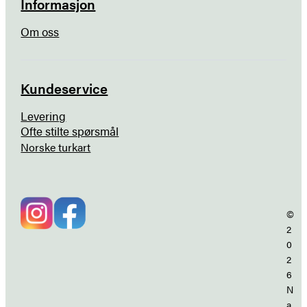
Informasjon
Om oss
Kundeservice
Levering
Ofte stilte spørsmål
Norske turkart
©
2
0
2
6
N
a