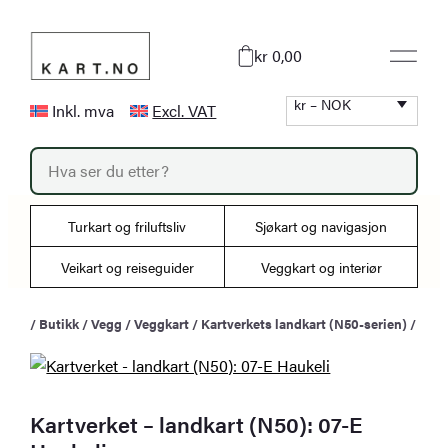
Hopp
til
kr 0,00
innhold
kr – NOK
Inkl. mva
Excl. VAT
P
r
o
d
u
Turkart og friluftsliv
Sjøkart og navigasjon
c
t
s
Veikart og reiseguider
Veggkart og interiør
s
e
a
/
Butikk
/
Vegg
/
Veggkart
/
Kartverkets landkart (N50-serien)
/
r
c
h
Kartverket – landkart (N50): 07-E