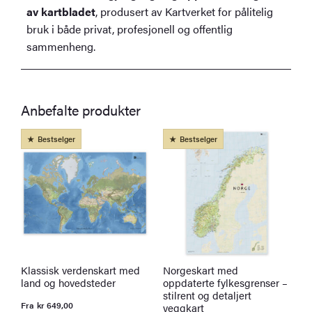
av kartbladet
, produsert av Kartverket for pålitelig
bruk i både privat, profesjonell og offentlig
sammenheng.
Anbefalte produkter
Bestselger
Bestselger
Klassisk verdenskart med
Norgeskart med
P
land og hovedsteder
oppdaterte fylkesgrenser –
B
stilrent og detaljert
t
Fra
kr
649,00
veggkart
k