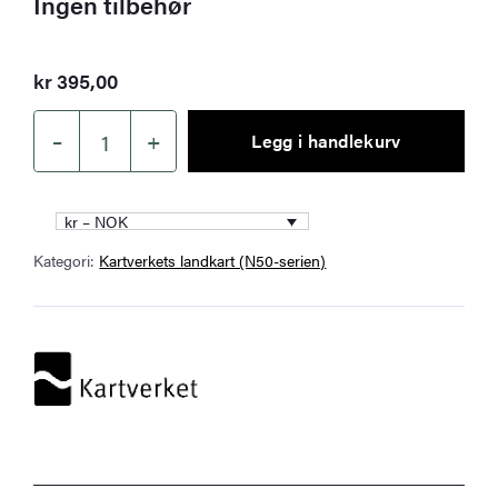
Ingen tilbehør
kr
395,00
–
+
Legg i handlekurv
Kartverket
–
landkart
kr – NOK
(N50):
Kategori:
Kartverkets landkart (N50-serien)
07-
E
Haukeli
antall