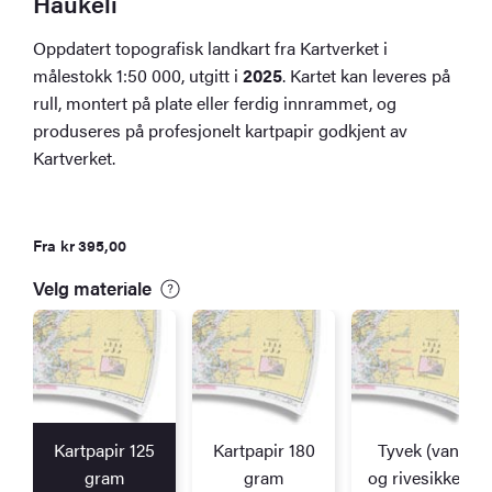
Haukeli
Oppdatert topografisk landkart fra Kartverket i
målestokk 1:50 000, utgitt i
2025
. Kartet kan leveres på
rull, montert på plate eller ferdig innrammet, og
produseres på profesjonelt kartpapir godkjent av
Kartverket.
Fra
kr
395,00
Velg materiale
Kartpapir 125
Kartpapir 180
Tyvek (vann
gram
gram
og rivesikkert)