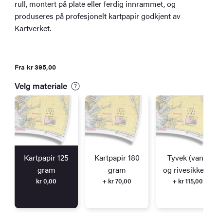
rull, montert på plate eller ferdig innrammet, og
produseres på profesjonelt kartpapir godkjent av
Kartverket.
Fra
kr
395,00
Velg materiale
Kartpapir 125
Kartpapir 180
Tyvek (vann
gram
gram
og rivesikkert)
kr
0,00
+ kr 70,00
+ kr 115,00