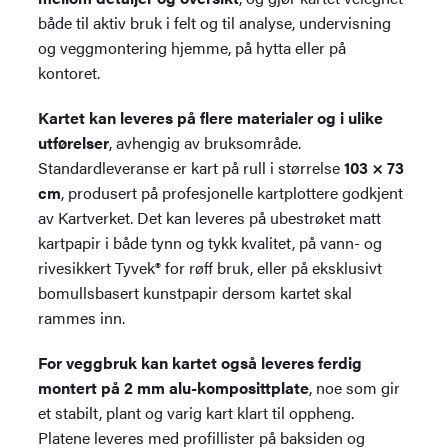
både til aktiv bruk i felt og til analyse, undervisning
og veggmontering hjemme, på hytta eller på
kontoret.
Kartet kan leveres på flere materialer og i ulike
utførelser
, avhengig av bruksområde.
Standardleveranse er kart på rull i størrelse
103 × 73
cm
, produsert på profesjonelle kartplottere godkjent
av Kartverket. Det kan leveres på ubestrøket matt
kartpapir i både tynn og tykk kvalitet, på vann- og
rivesikkert Tyvek® for røff bruk, eller på eksklusivt
bomullsbasert kunstpapir dersom kartet skal
rammes inn.
For veggbruk kan kartet også leveres ferdig
montert på 2 mm alu-komposittplate
, noe som gir
et stabilt, plant og varig kart klart til oppheng.
Platene leveres med profillister på baksiden og