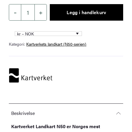
–
+
Legg i handlekurv
Kartverket
–
landkart
kr – NOK
(N50):
Kategori:
Kartverkets landkart (N50-serien)
13-
E
Sognefjellet
antall
Beskrivelse
Kartverket Landkart N50 er Norges mest