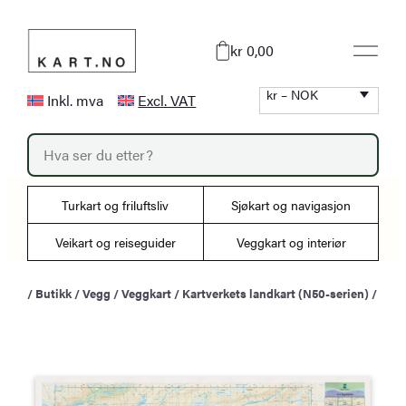
Hopp
til
kr 0,00
innhold
kr – NOK
Inkl. mva
Excl. VAT
P
r
o
d
u
Turkart og friluftsliv
Sjøkart og navigasjon
c
t
s
Veikart og reiseguider
Veggkart og interiør
s
e
a
/
Butikk
/
Vegg
/
Veggkart
/
Kartverkets landkart (N50-serien)
/
r
c
h