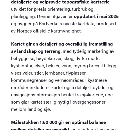
detaljerte og velprøvde topografiske kartserie
,
utviklet for presis orientering, turbruk og
planlegging. Denne utgaven er
oppdatert i mai 2025
og bygger på Kartverkets nyeste kartdata, produsert
av Norges offisielle kartmyndighet.
Kartet gir en detaljert og oversiktlig fremstilling
av landskap og terreng
, med tydelig markering av
bebyggelse, høydekurver, skog, dyrka mark,
kystkontur, elver, bekker, vann, myr og breer. I tillegg
vises veier, stier, jernbaner, flyplasser,
kommunegrenser og verneområder. I kystnære
områder inkluderer kartet også detaljert dybde- og
navigasjonsinformasjon hentet fra sjøkartene, noe
som gjør kartet særlig nyttig i overgangssoner
mellom land og sjø.
Målestokken 1:50 000 gir en optimal balanse
mellom detaljer og oversikt
, og gjør kartet velegnet