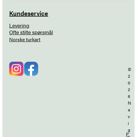
Kundeservice
Levering
Ofte stilte spørsmål
Norske turkart
©
2
0
2
6
N
a
v
i
g
P
a