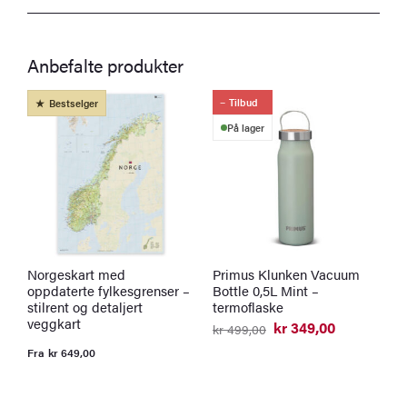
Anbefalte produkter
Tilbud
Bestselger
På lager
Norgeskart med
Primus Klunken Vacuum
K
oppdaterte fylkesgrenser –
Bottle 0,5L Mint –
l
stilrent og detaljert
termoflaske
F
veggkart
kr
349,00
kr
499,00
Opprinnelig
Nåværende
pris
pris
Fra
kr
649,00
var:
er:
kr 499,00.
kr 349,00.