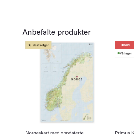
Anbefalte produkter
Tilbud
Bestselger
På lager
Norgeskart med oppdaterte
Primus K