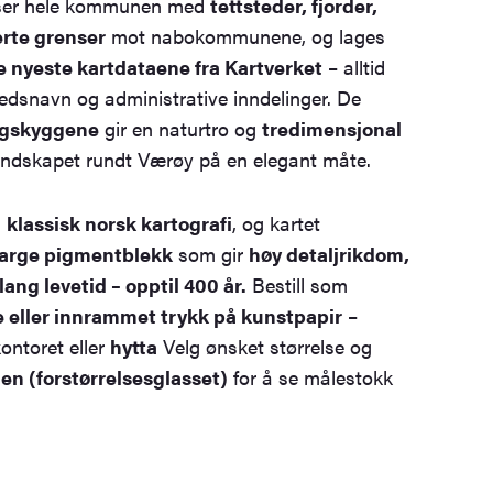
viser hele kommunen med
tettsteder, fjorder,
erte grenser
mot nabokommunene, og lages
e nyeste kartdataene fra Kartverket
– alltid
tedsnavn og administrative inndelinger. De
ngskyggene
gir en naturtro og
tredimensjonal
andskapet rundt Værøy på en elegant måte.
a
klassisk norsk kartografi
, og kartet
farge pigmentblekk
som gir
høy detaljrikdom,
ang levetid – opptil 400 år.
Bestill som
te eller innrammet trykk på kunstpapir
–
kontoret eller
hytta
Velg ønsket størrelse og
n (forstørrelsesglasset)
for å se målestokk