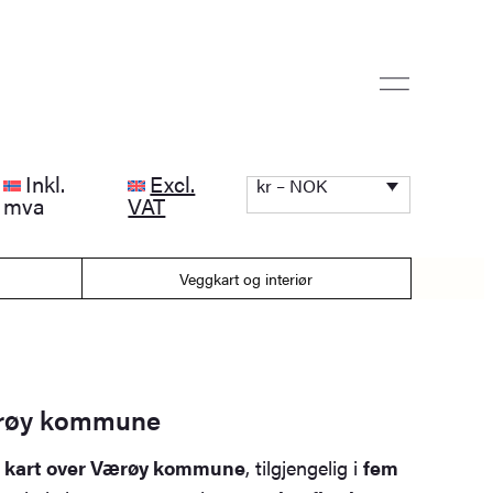
Inkl.
Excl.
kr – NOK
mva
VAT
Veggkart og interiør
ærøy kommune
rt kart over Værøy kommune
, tilgjengelig i
fem