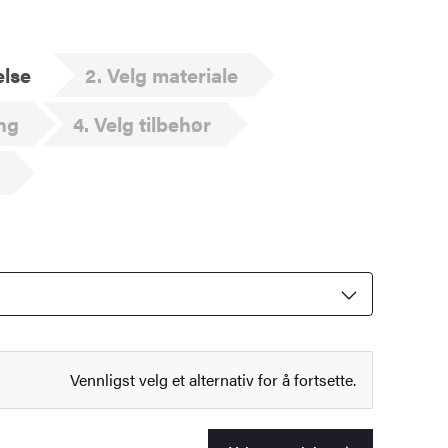
else
2
Velg materiale
ng
4
Velg tilbehør
Vennligst velg et alternativ for å fortsette.