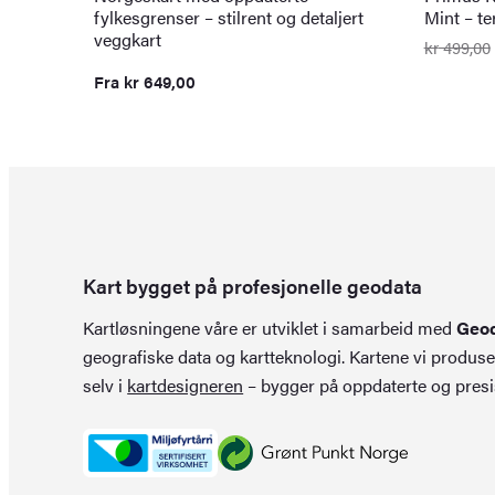
fylkesgrenser – stilrent og detaljert
Mint – t
veggkart
kr
499,00
Opprinn
Nåvære
pris
pris
Fra
kr
649,00
var:
er:
kr 499,0
kr 349,0
Kart bygget på profesjonelle geodata
Kartløsningene våre er utviklet i samarbeid med
Geo
geografiske data og kartteknologi. Kartene vi produse
selv i
kartdesigneren
– bygger på oppdaterte og presi