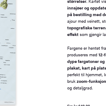
størrelser
. Kartet 
innsjøer og oppdat
på bestilling med d
ajour med veinett, s
topografiske terre
effekt
som gjengir l
Fargene er hentet fr
produseres med
12-
dype fargetoner og l
plakat, kart på pla
perfekt til hjemmet, 
bruk
zoom-funksjone
og detaljgrad.
Fra
kr
649,00