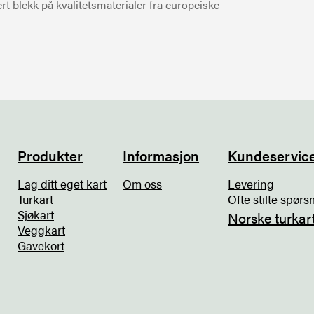
t blekk på kvalitetsmaterialer fra europeiske
Produkter
Informasjon
Kundeservic
Lag ditt eget kart
Om oss
Levering
Turkart
Ofte stilte spørs
Sjøkart
Norske turkar
Veggkart
Gavekort