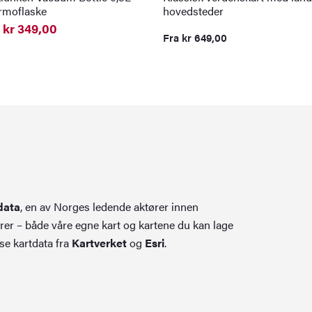
ermoflaske
hovedsteder
kr
349,00
Fra
kr
649,00
elig
nde
0.
0.
data
, en av Norges ledende aktører innen
rer – både våre egne kart og kartene du kan lage
se kartdata fra
Kartverket
og
Esri
.