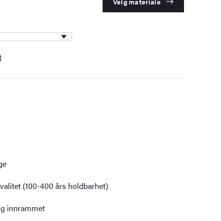
Velg materiale
t
ge
alitet (100-400 års holdbarhet)
dig innrammet