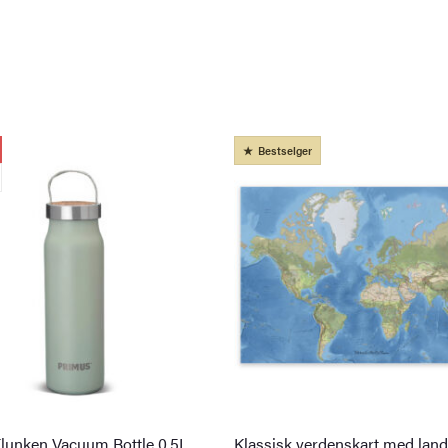
Bestselger
lunken Vacuum Bottle 0,5L
Klassisk verdenskart med land