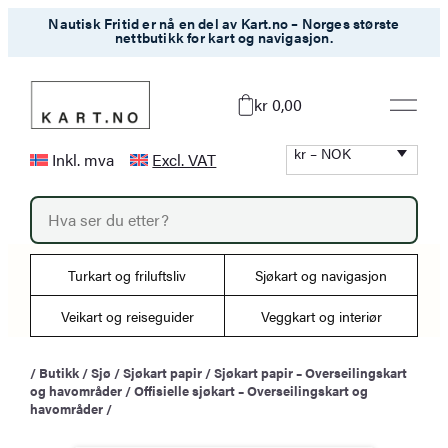
Hopp
Nautisk Fritid er nå en del av Kart.no – Norges største
nettbutikk for kart og navigasjon.
til
innhold
kr 0,00
kr – NOK
Inkl. mva
Excl. VAT
P
r
o
d
u
Turkart og friluftsliv
Sjøkart og navigasjon
c
t
s
Veikart og reiseguider
Veggkart og interiør
s
e
a
/
Butikk
/
Sjø
/
Sjøkart papir
/
Sjøkart papir – Overseilingskart
r
og havområder
/
Offisielle sjøkart – Overseilingskart og
c
h
havområder
/