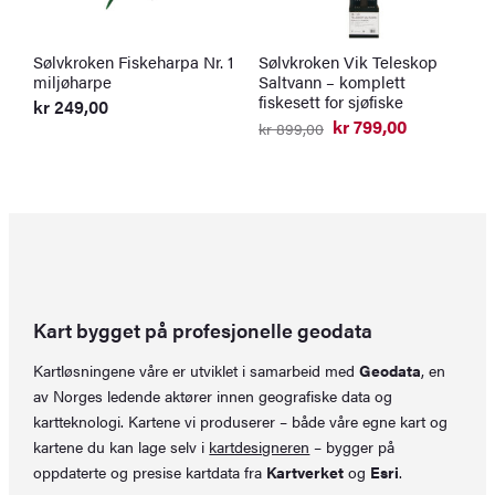
Sølvkroken Fiskeharpa Nr. 1
Sølvkroken Vik Teleskop
W
miljøharpe
Saltvann – komplett
m
fiskesett for sjøfiske
kr
249,00
k
kr
799,00
kr
899,00
Opprinnelig
Nåværende
pris
pris
var:
er:
kr 899,00.
kr 799,00.
Kart bygget på profesjonelle geodata
Kartløsningene våre er utviklet i samarbeid med
Geodata
, en
av Norges ledende aktører innen geografiske data og
kartteknologi. Kartene vi produserer – både våre egne kart og
kartene du kan lage selv i
kartdesigneren
– bygger på
oppdaterte og presise kartdata fra
Kartverket
og
Esri
.