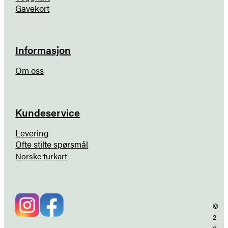
Gavekort
Informasjon
Om oss
Kundeservice
Levering
Ofte stilte spørsmål
Norske turkart
©
2
0