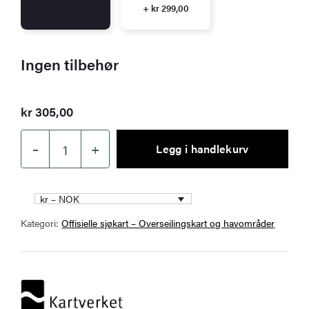
+ kr 299,00
Ingen tilbehør
kr
305,00
–
+
Legg i handlekurv
Kartverket
Nautical
Chart
kr – NOK
515
Kategori:
Offisielle sjøkart – Overseilingskart og havområder
–
INT
932
/
Svalbard