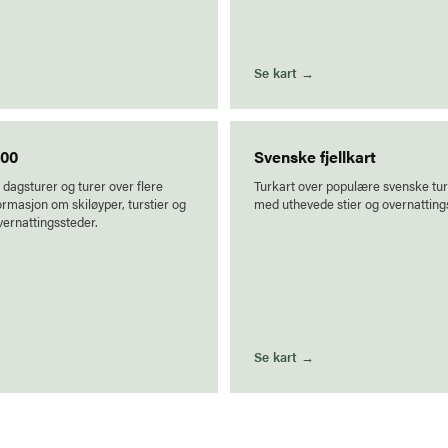
→
Se kart →
000
Svenske fjellkart
 dagsturer og turer over flere
Turkart over populære svenske t
ormasjon om skiløyper, turstier og
med uthevede stier og overnatting
vernattingssteder.
→
Se kart →