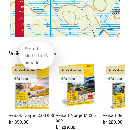
av
redningskorps,
turfolk,
jegere
og
fiskere.
Søk etter
Veikart og bilatlas
sted eller
område…
Bestselger
Bestselger
Bestselger
På lager
På lager
På lager
Veibok Norge 1:500 000
Veikart Norge 1:1 000
Veikart Sør-N
000
kr
399,00
kr
229,00
kr
229,00