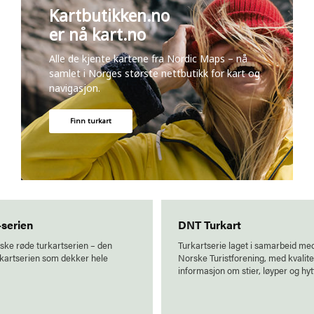
Kartbutikken.no
er nå kart.no
Alle de kjente kartene fra Nordic Maps – nå
samlet i Norges største nettbutikk for kart og
navigasjon.
Finn turkart
serien
DNT Turkart
ske røde turkartserien – den
Turkartserie laget i samarbeid me
rkartserien som dekker hele
Norske Turistforening, med kvalite
informasjon om stier, løyper og hyt