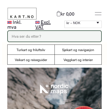
Hopp
til
kr 0,00
innhold
Inkl.
Excl.
kr – NOK
mva
VAT
P
r
o
d
Turkart og friluftsliv
Sjøkart og navigasjon
u
c
Veikart og reiseguider
Veggkart og interiør
t
s
s
e
a
r
c
h