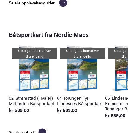
Se alle opplevelsesguider
Båtsportkart fra Nordic Maps
Utsolgt – alternativer
Utsolgt – alternativer
Utsolgt – al
tilgjengelig
tilgjengelig
tilgjen
02-Strømstad (Hvaler)-
04-Torungen Fyr-
05-Lindesnes
Mefjorden Båtsportkart
Lindesnes Båtsportkart
Kolnesholman
Tananger Båts
kr
589,00
kr
589,00
kr
589,00
Se alle sjøkart