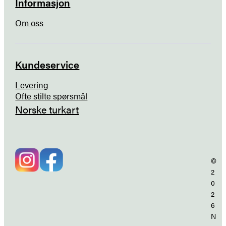
Informasjon
Om oss
Kundeservice
Levering
Ofte stilte spørsmål
Norske turkart
©
2
0
2
6
N